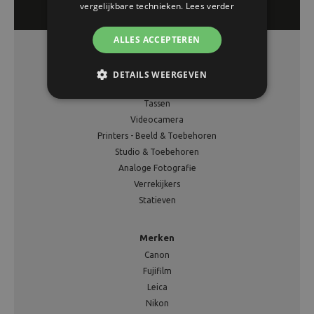
vergelijkbare technieken.
Lees verder
ALLES ACCEPTEREN
Assortiment
DETAILS WEERGEVEN
Fotocamera
Tassen
Videocamera
Printers - Beeld & Toebehoren
Studio & Toebehoren
Analoge Fotografie
Verrekijkers
Statieven
Merken
Canon
Fujifilm
Leica
Nikon