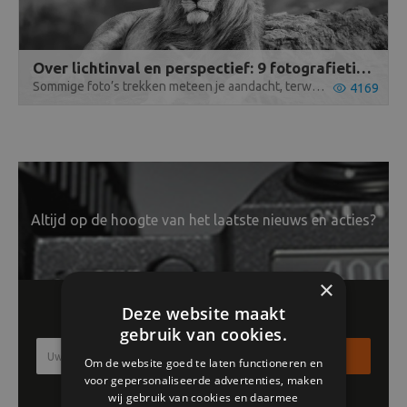
Over lichtinval en perspectief: 9 fotografietips voor de mooiste kiekjes
Sommige foto’s trekken meteen je aandacht, terwijl andere je niet kunnen bekoren. Hoe komt dat? We zetten 9 fotografietips op een rijtje.
4169
Altijd op de hoogte van het laatste nieuws en acties?
×
Schrijf je in voor onze nieuwsbrief!!
Deze website maakt
gebruik van cookies.
Inschrijven
Om de website goed te laten functioneren en
voor gepersonaliseerde advertenties, maken
wij gebruik van cookies en daarmee