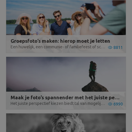
Beeld en bewerking
Verrekijker
Analoog
Groepsfoto’s maken: hierop moet je letten
Een huwelijk, een communie- of familiefeest of schoolfoto’s: er zijn heel wat gelegenheden om groepsfoto’s te maken. Lees hier meer!
8811
Huren
Maak je foto’s spannender met het juiste perspectief
Het juiste perspectief kiezen biedt tal van mogelijkheden. Wij maken je wegwijs.
6990