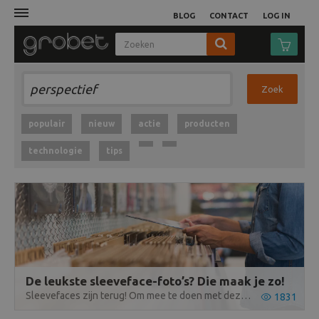
BLOG
CONTACT
LOG IN
Afdruk
Zoek
Fotocamera
populair
nieuw
actie
producten
technologie
tips
Objectieven
Video
Tassen
Statieven
De leukste sleeveface-foto’s? Die maak je zo!
Sleevefaces zijn terug! Om mee te doen met deze fototrend, heb je een vinylalbum en een camera nodig. Ontdek snel onze tips voor geslaagde ‘sleevefacing’.
1831
Studio