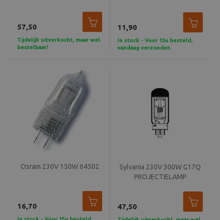
Beeld en bewerking
57,50
11,90
Verrekijker
Tijdelijk uitverkocht, maar wel
In stock - Voor 15u besteld,
bestelbaar!
vandaag verzonden
Analoog
Huren
Osram 230V 150W 64502
Sylvania 230V 300W G17Q
PROJECTIELAMP
16,70
47,50
In stock - Voor 15u besteld,
Tijdelijk uitverkocht, maar wel