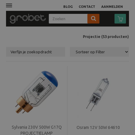
BLOG
CONTACT
AANMELDEN
Afdruk
Projectie
(53
producten
)
Fotocamera
Verfijn je zoekopdracht
Objectieven
Video
Tassen
Statieven
Sylvania 230V 500W G17Q
Studio
Osram 12V 50W 64610
PROJECTIELAMP