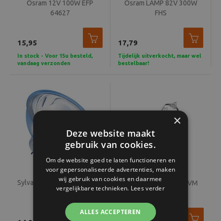
Osram 12V 100W EFP
Osram LAMP 82V 300W
64627
FHS
15,95
17,79
In stock - Voor 15u besteld,
Tijdelijk uitverkocht, maar wel
vandaag verzonden
bestelbaar!
×
Deze website maakt
gebruik van cookies.
Om de website goed te laten functioneren en
voor gepersonaliseerde advertenties, maken
wij gebruik van cookies en daarmee
Sylvania 12V 75W SPIEGEL -
Osram 220V 650W BVM
vergelijkbare technieken.
Lees verder
EFN
64540
ALLES ACCEPTEREN