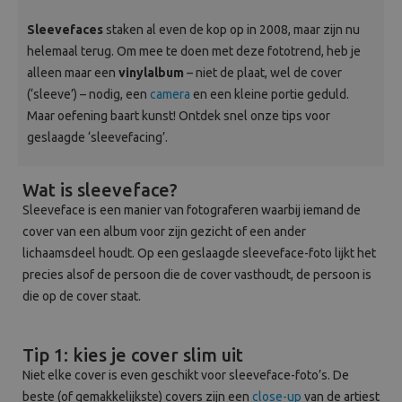
Beeld en bewerking
Sleevefaces
staken al even de kop op in 2008, maar zijn nu
helemaal terug. Om mee te doen met deze fototrend, heb je
Verrekijker
alleen maar een
vinylalbum
– niet de plaat, wel de cover
(‘sleeve’) – nodig, een
camera
en een kleine portie geduld.
Analoog
Maar oefening baart kunst! Ontdek snel onze tips voor
geslaagde ‘sleevefacing’.
Huren
Wat is sleeveface?
Sleeveface is een manier van fotograferen waarbij iemand de
cover van een album voor zijn gezicht of een ander
lichaamsdeel houdt. Op een geslaagde sleeveface-foto lijkt het
precies alsof de persoon die de cover vasthoudt, de persoon is
die op de cover staat.
Tip 1: kies je cover slim uit
Niet elke cover is even geschikt voor sleeveface-foto’s. De
beste (of gemakkelijkste) covers zijn een
close-up
van de artiest