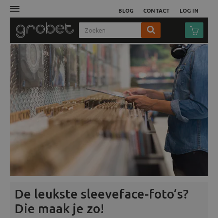
BLOG
CONTACT
LOG IN
Afdruk
Fotocamera
Objectieven
Video
Tassen
Statieven
De leukste sleeveface-foto’s?
Die maak je zo!
Studio