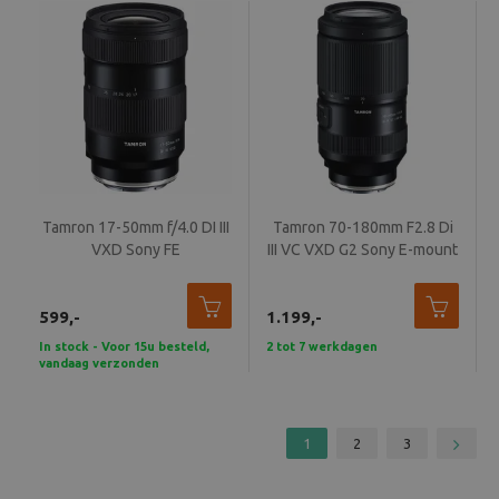
Tamron 17-50mm f/4.0 DI III
Tamron 70-180mm F2.8 Di
VXD Sony FE
III VC VXD G2 Sony E-mount
599,-
1.199,-
In stock - Voor 15u besteld,
2 tot 7 werkdagen
vandaag verzonden
1
2
3