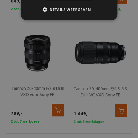
849,-
629,-
2 tot 7 werkdagen
DETAILS WEERGEVEN
In stock - Voor 15u besteld,
vandaag verzonden
Tamron 20-40mm F/2.8 Di III
Tamron 50-400mm F/4.5-6.3
VXD voor Sony FE
Di III VC VXD Sony FE
799,-
1.449,-
2 tot 7 werkdagen
2 tot 7 werkdagen