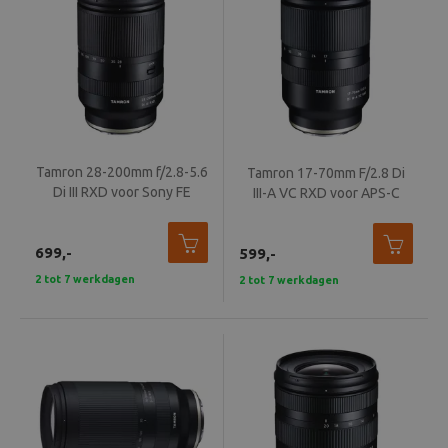
Tamron 28-200mm f/2.8-5.6
Tamron 17-70mm F/2.8 Di
Di III RXD voor Sony FE
III-A VC RXD voor APS-C
Sony E-Mount
699,-
599,-
2 tot 7 werkdagen
2 tot 7 werkdagen