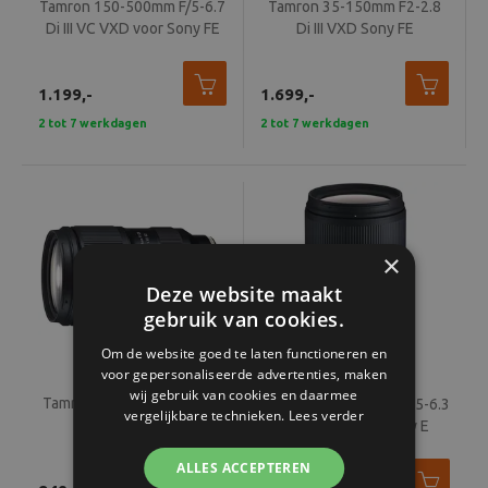
Tamron 150-500mm F/5-6.7
Tamron 35-150mm F2-2.8
Di III VC VXD voor Sony FE
Di III VXD Sony FE
1.199,-
1.699,-
2 tot 7 werkdagen
2 tot 7 werkdagen
×
Deze website maakt
gebruik van cookies.
Om de website goed te laten functioneren en
voor gepersonaliseerde advertenties, maken
wij gebruik van cookies en daarmee
Tamron 28-75mm F2.8 Di III
Tamron 18-300mm F/3.5-6.3
vergelijkbare technieken.
Lees verder
VXD G2 Sony FE
Di III-A VC VXD Sony E
ALLES ACCEPTEREN