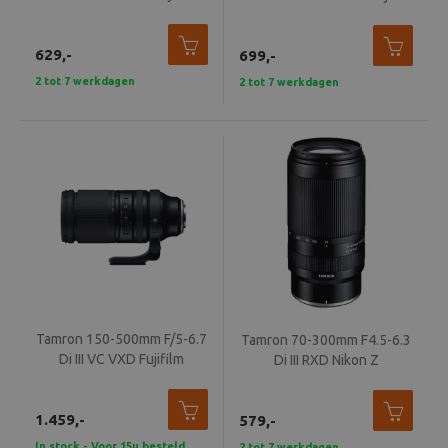
Beeld en bewerking
629,-
699,-
Verrekijker
2 tot 7 werkdagen
2 tot 7 werkdagen
Analoog
Huren
Tamron 150-500mm F/5-6.7
Tamron 70-300mm F4.5-6.3
Di III VC VXD Fujifilm
Di III RXD Nikon Z
1.459,-
579,-
In stock - Voor 15u besteld,
2 tot 7 werkdagen