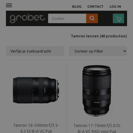
BLOG
CONTACT
LOG IN
Afdruk
Tamron lenzen
(40
producten
)
Fotocamera
Verfijn je zoekopdracht
Objectieven
Video
Tassen
Statieven
Studio
Tamron 18-300mm F/3.5-
Tamron 17-70mm F/2.8 Di
6.3 Di III-A VC Fuji
III-A VC RXD voor Fuji