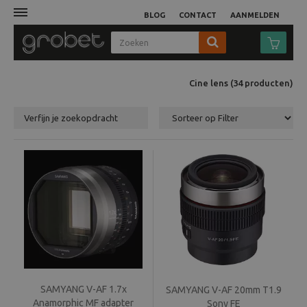
BLOG
CONTACT
AANMELDEN
Afdruk
Cine lens
(34
producten
)
Fotocamera
Verfijn je zoekopdracht
Objectieven
Video
Tassen
Statieven
Studio
SAMYANG V-AF 1.7x
SAMYANG V-AF 20mm T1.9
Anamorphic MF adapter
Sony FE