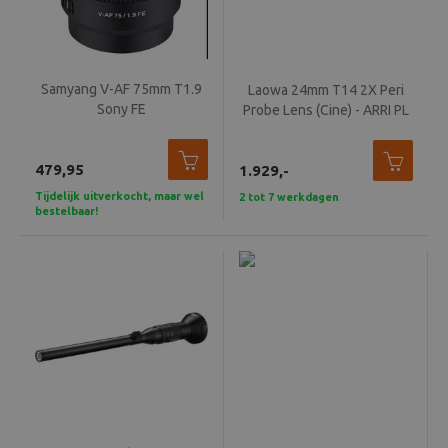
Samyang V-AF 75mm T1.9
Laowa 24mm T14 2X Peri
Sony FE
Probe Lens (Cine) - ARRI PL
479,95
1.929,-
Tijdelijk uitverkocht, maar wel
2 tot 7 werkdagen
bestelbaar!