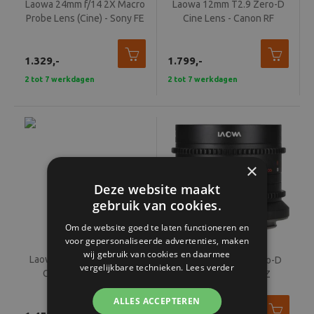
Laowa 24mm f/14 2X Macro
Laowa 12mm T2.9 Zero-D
Probe Lens (Cine) - Sony FE
Cine Lens - Canon RF
1.329,-
1.799,-
2 tot 7 werkdagen
2 tot 7 werkdagen
×
Deze website maakt
gebruik van cookies.
Om de website goed te laten functioneren en
voor gepersonaliseerde advertenties, maken
wij gebruik van cookies en daarmee
Laowa 15mm T2.1 Zero-D
Laowa 9mm T2.9 Zero-D
vergelijkbare technieken.
Lees verder
Cine Lens - Sony FE
Cine Lens - Nikon Z
ALLES ACCEPTEREN