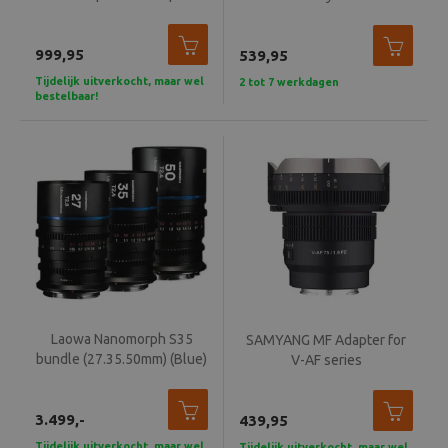
Beeld en bewerking
999,95
539,95
Verrekijker
Tijdelijk uitverkocht, maar wel
2 tot 7 werkdagen
bestelbaar!
Analoog
Huren
Laowa Nanomorph S35
SAMYANG MF Adapter for
bundle (27.35.50mm) (Blue)
V-AF series
(Cine) Canon RF
3.499,-
439,95
Tijdelijk uitverkocht, maar wel
Tijdelijk uitverkocht, maar wel