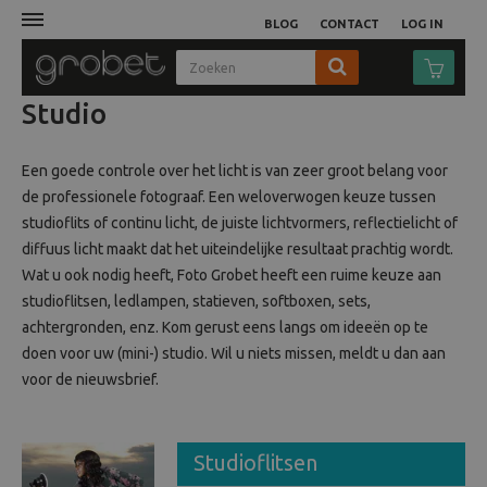
BLOG
CONTACT
LOG IN
Studio
Afdruk
Een goede controle over het licht is van zeer groot belang voor
Fotocamera
de professionele fotograaf. Een weloverwogen keuze tussen
studioflits of continu licht, de juiste lichtvormers, reflectielicht of
Objectieven
diffuus licht maakt dat het uiteindelijke resultaat prachtig wordt.
Wat u ook nodig heeft, Foto Grobet heeft een ruime keuze aan
Video
studioflitsen, ledlampen, statieven, softboxen, sets,
achtergronden, enz. Kom gerust eens langs om ideeën op te
Tassen
doen voor uw (mini-) studio. Wil u niets missen, meldt u dan aan
voor de nieuwsbrief.
Statieven
Studio
Studioflitsen