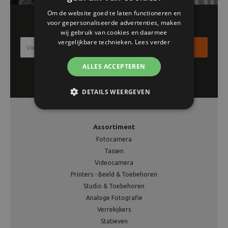
Om de website goed te laten functioneren en
Schrijf je in voor onze nieuwsbrief!!
voor gepersonaliseerde advertenties, maken
wij gebruik van cookies en daarmee
vergelijkbare technieken.
Lees verder
Inschrijven
ALLES ACCEPTEREN
DETAILS WEERGEVEN
Assortiment
Fotocamera
Tassen
Videocamera
Printers - Beeld & Toebehoren
Studio & Toebehoren
Analoge Fotografie
Verrekijkers
Statieven