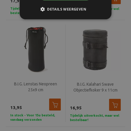
17,95
19,95
Tijdelijk uitverkocht, maar wel
DETAILS WEERGEVEN
Tijdelijk uitverkocht, maar wel
bestelbaar!
bestelbaar!
B.I.G. Lenstas Neopreen
B.I.G. Kalahari Swave
25x9 cm
Objectiefkoker 9 x 11cm
13,95
16,95
In stock - Voor 15u besteld,
Tijdelijk uitverkocht, maar wel
vandaag verzonden
bestelbaar!