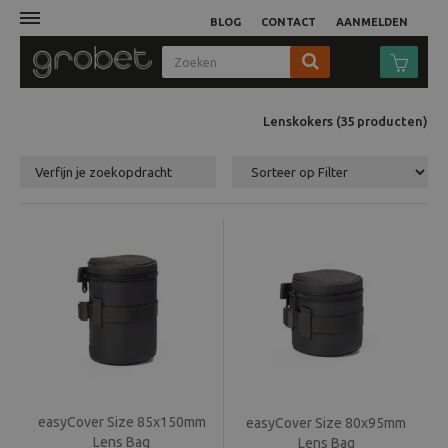
BLOG
CONTACT
AANMELDEN
Afdruk
Lenskokers
(35
producten
)
Fotocamera
Verfijn je zoekopdracht
Objectieven
Video
Tassen
Statieven
easyCover Size 85x150mm
Studio
easyCover Size 80x95mm
Lens Bag
Lens Bag