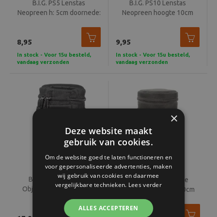
B.I.G. PS5 Lenstas
B.I.G. PS10 Lenstas
Neopreen h: 5cm doornede:
Neopreen hoogte 10cm
7cm
doorsnede 7cm
8,95
9,95
In stock - Voor 15u besteld,
In stock - Voor 15u besteld,
vandaag verzonden
vandaag verzonden
×
Deze website maakt
gebruik van cookies.
Om de website goed te laten functioneren en
voor gepersonaliseerde advertenties, maken
wij gebruik van cookies en daarmee
B.I.G. Kalahari Swave
B.I.G. Kalahari Swave
vergelijkbare technieken.
Lees verder
Objectiefkoker 9 x 15cm
Objectiefkoker 9 x 20cm
ALLES ACCEPTEREN