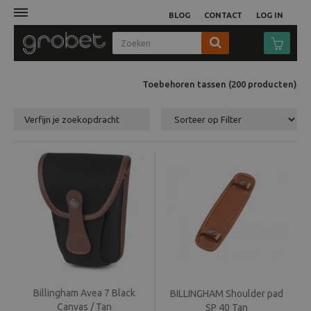
BLOG
CONTACT
LOG IN
Afdruk
Toebehoren tassen
(200
producten
)
Fotocamera
Verfijn je zoekopdracht
Objectieven
Video
Tassen
Statieven
Studio
Billingham Avea 7 Black
BILLINGHAM Shoulder pad
Canvas / Tan
SP 40 Tan