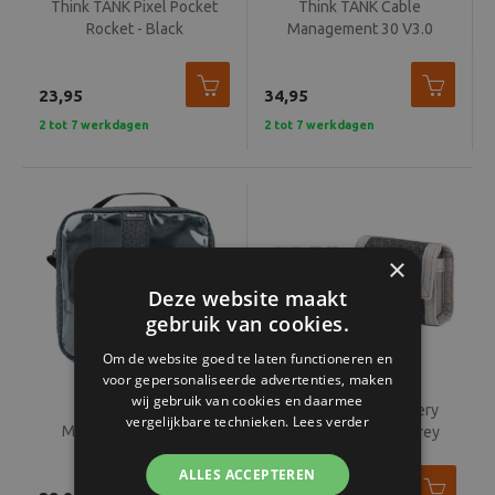
Think TANK Pixel Pocket
Think TANK Cable
Rocket - Black
Management 30 V3.0
23,95
34,95
2 tot 7 werkdagen
2 tot 7 werkdagen
×
Deze website maakt
gebruik van cookies.
Om de website goed te laten functioneren en
voor gepersonaliseerde advertenties, maken
wij gebruik van cookies en daarmee
Think TANK Cable
Think TANK AA Battery
vergelijkbare technieken.
Lees verder
Management 20 V3.0
Holder V2.0 nickel grey
ALLES ACCEPTEREN