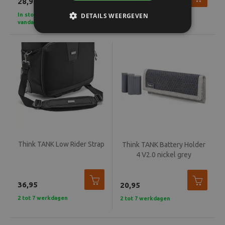
28,95
12,95
In stock - Voor 15u besteld,
DETAILS WEERGEVEN
2 tot 7 werkdagen
vandaag verzonden
Think TANK Low Rider Strap
Think TANK Battery Holder
4 V2.0 nickel grey
36,95
20,95
2 tot 7 werkdagen
2 tot 7 werkdagen