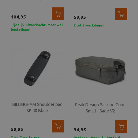
Beeld en bewerking
104,95
59,95
Verrekijker
Tijdelijk uitverkocht, maar wel
2 tot 7 werkdagen
bestelbaar!
Analoog
Huren
BILLINGHAM Shoulder pad
Peak Design Packing Cube
SP 40 Black
Small - Sage V2
59,95
34,95
2 tot 7 werkdagen
In stock - Voor 15u besteld,