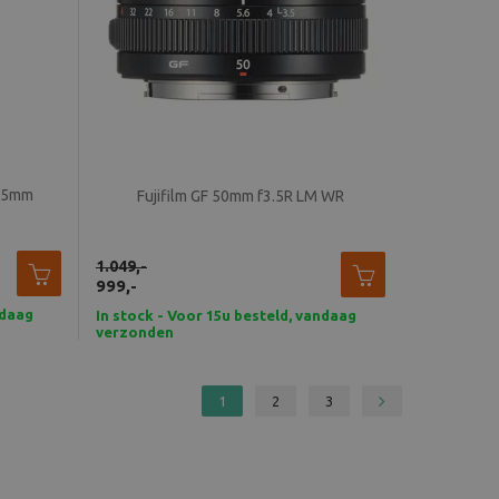
-75mm
Fujifilm GF 50mm f3.5R LM WR
1.049,-
999,-
ndaag
In stock - Voor 15u besteld, vandaag
verzonden
1
2
3