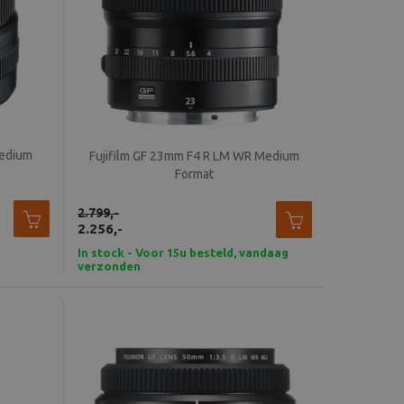
Medium
Fujifilm GF 23mm F4 R LM WR Medium
Format
2.799,-
2.256,-
In stock - Voor 15u besteld, vandaag
verzonden