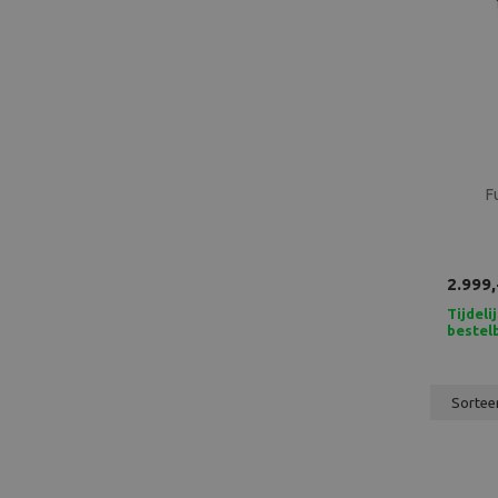
F
2.999,
Tijdeli
bestel