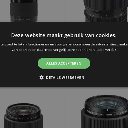
Deze website maakt gebruik van cookies.
e goed te laten functioneren en voor gepersonaliseerde advertenties, make
asselblad XCD 2.8/135mm +
Fujifilm GF 80mm F/1.7 R 
van cookies en daarmee vergelijkbare technieken.
Lees verder
Teleconverter X1.7
ALLES ACCEPTEREN
-
2.299,-
DETAILS WEERGEVEN
jk uitverkocht, maar wel
In stock - Voor 15u besteld, va
baar!
verzonden