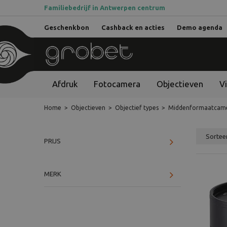
Familiebedrijf in Antwerpen centrum
Geschenkbon
Cashback en acties
Demo agenda
Afdruk
Fotocamera
Objectieven
V
Home
>
Objectieven
>
Objectief types
>
Middenformaatcame
PRIJS
MERK