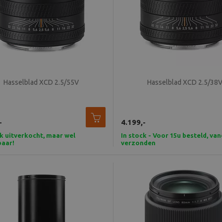
Hasselblad XCD 2.5/55V
Hasselblad XCD 2.5/38
-
4.199,-
jk uitverkocht, maar wel
In stock - Voor 15u besteld, va
baar!
verzonden