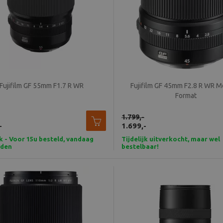
Fujifilm GF 55mm F1.7 R WR
Fujifilm GF 45mm F2.8 R WR 
Format
1.799,-
-
1.699,-
k - Voor 15u besteld, vandaag
Tijdelijk uitverkocht, maar wel
nden
bestelbaar!