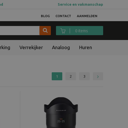
ad
Service en vakmanschap
BLOG
CONTACT
AANMELDEN
0 items
rking
Verrekijker
Analoog
Huren
1
2
3