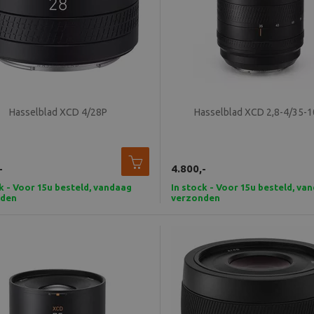
Hasselblad XCD 4/28P
Hasselblad XCD 2,8-4/35-
-
4.800,-
k - Voor 15u besteld, vandaag
In stock - Voor 15u besteld, va
nden
verzonden