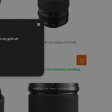
×
n wij gebruik
WR
Fujifilm GF 20-35mm F4 R WR
2.799,-
2.626,-
ndaag
In stock - Voor 15u besteld, vandaag
verzonden