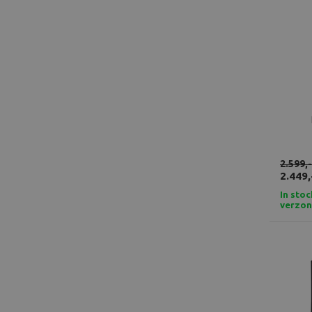
2.599,-
2.449,
In stoc
verzo