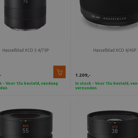
Hasselblad XCD 3.4/75P
Hasselblad XCD 4/45P
-
1.209,-
k - Voor 15u besteld, vandaag
In stock - Voor 15u besteld, va
nden
verzonden