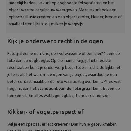
mogelijkheden. Je kunt op ooghoogte fotograferen en het
Beeld en bewerking
object waarheidsgetrouw weergeven. Maar je kunt ook een
optische illusie creëren en een object groter, kleiner, breder of
Verrekijker
smaller laten lijken. Wij maken je wegwijs.
Analoog
Kijk je onderwerp recht in de ogen
Huren
Fotografeer je een kind, een volwassene of een dier? Neem de
foto dan op ooghoogte. Op die manier krijg je het mooiste
resultaat en komt je onderwerp beter tot z’n recht. Je kijkt met
je lens als het ware in de ogen van je object, waardoor je een
beter contact maakt en de foto waarachtig overkomt. Alles wat
hoger is dan het
standpunt van de fotograaf
komt boven de
horizon uit. En alles wat lager ligt, blijft onder de horizon.
Kikker- of vogelperspectief
Wil je een speciaal effect creëren? Dan kun je gebruikmaken