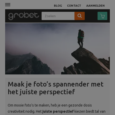
BLOG
CONTACT
AANMELDEN
Afdruk
Fotocamera
Objectieven
Video
Tassen
Maak je foto’s spannender met
het juiste perspectief
Statieven
Om mooie foto’s te maken, heb je een gezonde dosis
Studio
creativiteit nodig. Het
juiste perspectief
kiezen biedt tal van