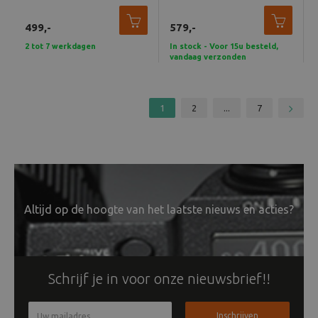
499,-
579,-
2 tot 7 werkdagen
In stock - Voor 15u besteld,
vandaag verzonden
1
2
...
7
Altijd op de hoogte van het laatste nieuws en acties?
Schrijf je in voor onze nieuwsbrief!!
Inschrijven