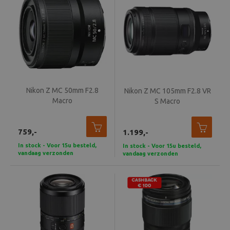
Nikon Z MC 50mm F2.8
Nikon Z MC 105mm F2.8 VR
Macro
S Macro
759,-
1.199,-
In stock - Voor 15u besteld,
In stock - Voor 15u besteld,
vandaag verzonden
vandaag verzonden