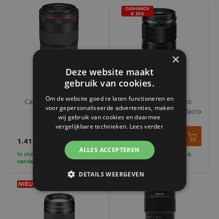
×
Deze website maakt
gebruik van cookies.
Om de website goed te laten functioneren en
Canon RF 100mm F2.8L
OM SYSTEM M.Zuiko
voor gepersonaliseerde advertenties, maken
MACRO IS USM
Digital ED 90mm F3.5 Macro
wij gebruik van cookies en daarmee
IS PRO
vergelijkbare technieken.
Lees verder
1.419,-
1.499,-
ALLES ACCEPTEREN
In stock - Voor 15u besteld,
In stock - Voor 15u besteld,
vandaag verzonden
vandaag verzonden
DETAILS WEERGEVEN