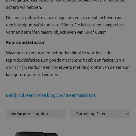
bewegingsonscherpte en kan u beter bepalen waar u het beeld
scherp wil hebben.
Beeld en bewerking
De meest gebruikte macro-objectieven zijn de objectieven met
Verrekijker
een brandpuntsafstand van 100mm. De lichtere en compactere
vormen betreffen macro-objectieven van 50 of 60mm.
Analoog
Reproductiefactor
Waar ook rekening mee gehouden dient te worden is de
Huren
reproductiefactor. Een goede macrolens heeft een factor van 1
op 1 (1:1) waardoor een onderwerp met de grootte van de sensor
kan gefotografeerd worden.
Bekijk ook eens onze blog voor meer macro tips
Verfijn je zoekopdracht