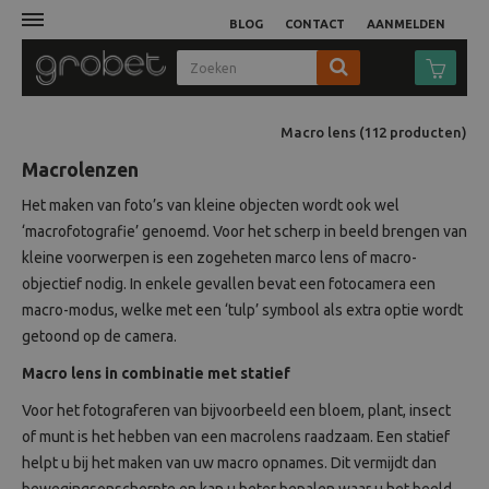
BLOG
CONTACT
AANMELDEN
Afdruk
Macro lens
(112
producten
)
Macrolenzen
Fotocamera
Het maken van foto’s van kleine objecten wordt ook wel
‘macrofotografie’ genoemd. Voor het scherp in beeld brengen van
Objectieven
kleine voorwerpen is een zogeheten marco lens of macro-
objectief nodig. In enkele gevallen bevat een fotocamera een
Video
macro-modus, welke met een ‘tulp’ symbool als extra optie wordt
getoond op de camera.
Tassen
Macro lens in combinatie met statief
Statieven
Voor het fotograferen van bijvoorbeeld een bloem, plant, insect
of munt is het hebben van een macrolens raadzaam. Een statief
Studio
helpt u bij het maken van uw macro opnames. Dit vermijdt dan