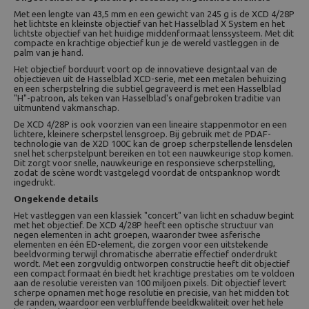
Met een lengte van 43,5 mm en een gewicht van 245 g is de XCD 4/28P
het lichtste en kleinste objectief van het Hasselblad X System en het
lichtste objectief van het huidige middenformaat lenssysteem. Met dit
compacte en krachtige objectief kun je de wereld vastleggen in de
palm van je hand.
Het objectief borduurt voort op de innovatieve designtaal van de
objectieven uit de Hasselblad XCD-serie, met een metalen behuizing
en een scherpstelring die subtiel gegraveerd is met een Hasselblad
"H"-patroon, als teken van Hasselblad's onafgebroken traditie van
uitmuntend vakmanschap.
De XCD 4/28P is ook voorzien van een lineaire stappenmotor en een
lichtere, kleinere scherpstel lensgroep. Bij gebruik met de PDAF-
technologie van de X2D 100C kan de groep scherpstellende lensdelen
snel het scherpstelpunt bereiken en tot een nauwkeurige stop komen.
Dit zorgt voor snelle, nauwkeurige en responsieve scherpstelling,
zodat de scène wordt vastgelegd voordat de ontspanknop wordt
ingedrukt.
Ongekende details
Het vastleggen van een klassiek "concert" van licht en schaduw begint
met het objectief. De XCD 4/28P heeft een optische structuur van
negen elementen in acht groepen, waaronder twee asferische
elementen en één ED-element, die zorgen voor een uitstekende
beeldvorming terwijl chromatische aberratie effectief onderdrukt
wordt. Met een zorgvuldig ontworpen constructie heeft dit objectief
een compact formaat én biedt het krachtige prestaties om te voldoen
aan de resolutie vereisten van 100 miljoen pixels. Dit objectief levert
scherpe opnamen met hoge resolutie en precisie, van het midden tot
de randen, waardoor een verbluffende beeldkwaliteit over het hele