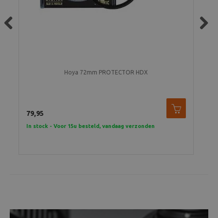
Previous
Next
Hoya 72mm PROTECTOR HDX
79,95
105
In stock - Voor 15u besteld, vandaag verzonden
In 