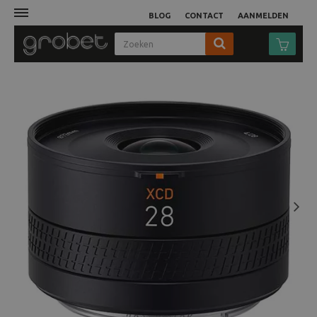
BLOG
CONTACT
AANMELDEN
Afdruk
Fotocamera
Objectieven
Video
Next
Tassen
Statieven
Studio