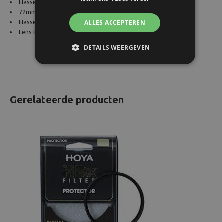
Hasselblad XCD 4,0/28P
72mm Front Lens Cap
ALLES ACCEPTEREN
Hasselblad XCD Rear Lens Cap
Lens Pouch
DETAILS WEERGEVEN
Gerelateerde producten