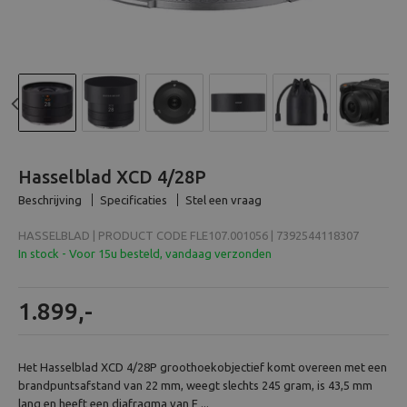
Beeld en bewerking
Verrekijker
Analoog
Previous
N
Huren
Hasselblad XCD 4/28P
Beschrijving
Specificaties
Stel een vraag
HASSELBLAD | PRODUCT CODE FLE107.001056 | 7392544118307
In stock - Voor 15u besteld, vandaag verzonden
1.899,-
Het Hasselblad XCD 4/28P groothoekobjectief komt overeen met een
brandpuntsafstand van 22 mm, weegt slechts 245 gram, is 43,5 mm
lang en heeft een diafragma van F ...