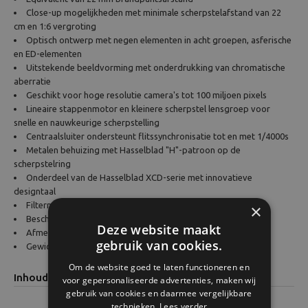
Close-up mogelijkheden met minimale scherpstelafstand van 22
cm en 1:6 vergroting
Optisch ontwerp met negen elementen in acht groepen, asferische
en ED-elementen
Uitstekende beeldvorming met onderdrukking van chromatische
aberratie
Geschikt voor hoge resolutie camera's tot 100 miljoen pixels
Lineaire stappenmotor en kleinere scherpstel lensgroep voor
snelle en nauwkeurige scherpstelling
Centraalsluiter ondersteunt flitssynchronisatie tot en met 1/4000s
Metalen behuizing met Hasselblad "H"-patroon op de
scherpstelring
Onderdeel van de Hasselblad XCD-serie met innovatieve
designtaal
Filtermaat: 72mm
×
Beschermingsklasse: IP52
Deze website maakt
Afmeting: 75 x 43.5mm
gebruik van cookies.
Gewicht: 245 g
Om de website goed te laten functioneren en
Inhoud
voor gepersonaliseerde advertenties, maken wij
gebruik van cookies en daarmee vergelijkbare
technieken.
Lees verder