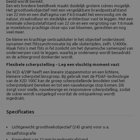
beeld wordt bereikt.
Een iets bredere beeldhoek maakt duidelijk grotere scènes mogelijk.
Het groothoekobjectief met een vergelijkbare brandpuntsafstand
van 22 mm en een diafragma van F4.0 maakt het eenvoudig om de
natuur, straatcultuur en stedelijke architectuur vast te leggen. Met een
minimale scherpstelafstand van 22 cm en een vergroting van 1:6 maak
je moeiteloos prachtige close-ups van bloemen, gerechten en nog
veel meer.
De kleine en krachtige centraalsluiter in het objectief ondersteunt
opnamen met flitssynchronisatie bij alle sluitertijden, zelfs 1/4000s.
Maak foto's met flits in fel zonlicht om het dynamische samenspel van
onderwerpen vast te leggen, waarbij je onderwerp wordt benadrukt
en de achtergrond donkerder wordt.
Flexibele scherpstelling - Leg een vluchtig moment vast
De XCD 4/28P heeft een lineaire stappenmotor en een lichtere,
kleinere scherpstel lensgroep. Bij gebruik met de PDAF-technologie
van de X2D 100C kan de groep scherpstellende lensdelen snel het
scherpstelpunt bereiken en tot een nauwkeurige stop komen. Dit
zorgt voor snelle, nauwkeurige en responsieve scherpstelling, zodat
de scène wordt vastgelegd voordat de ontspanknop wordt
ingedrukt.
Specificaties
Lichtgewicht groothoekobjectief (245 gram) voor o.a.
straatfotografie
Equivalent van 22 mm brandpuntsafstand