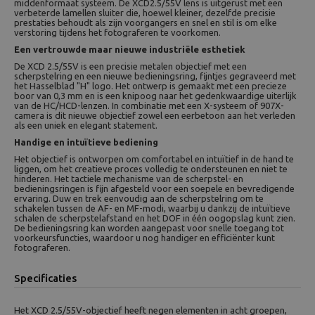
middenformaat systeem. De XCD2.5/55V lens is uitgerust met een
verbeterde lamellen sluiter die, hoewel kleiner, dezelfde precisie
prestaties behoudt als zijn voorgangers en snel en stil is om elke
verstoring tijdens het fotograferen te voorkomen.
Een vertrouwde maar nieuwe industriële esthetiek
De XCD 2.5/55V is een precisie metalen objectief met een
scherpstelring en een nieuwe bedieningsring, fijntjes gegraveerd met
het Hasselblad "H" logo. Het ontwerp is gemaakt met een precieze
boor van 0,3 mm en is een knipoog naar het gedenkwaardige uiterlijk
van de HC/HCD-lenzen. In combinatie met een X-systeem of 907X-
camera is dit nieuwe objectief zowel een eerbetoon aan het verleden
als een uniek en elegant statement.
Handige en intuïtieve bediening
Het objectief is ontworpen om comfortabel en intuïtief in de hand te
liggen, om het creatieve proces volledig te ondersteunen en niet te
hinderen. Het tactiele mechanisme van de scherpstel- en
bedieningsringen is fijn afgesteld voor een soepele en bevredigende
ervaring. Duw en trek eenvoudig aan de scherpstelring om te
schakelen tussen de AF- en MF-modi, waarbij u dankzij de intuïtieve
schalen de scherpstelafstand en het DOF in één oogopslag kunt zien.
De bedieningsring kan worden aangepast voor snelle toegang tot
voorkeursfuncties, waardoor u nog handiger en efficiënter kunt
fotograferen.
Specificaties
Het XCD 2.5/55V-objectief heeft negen elementen in acht groepen,