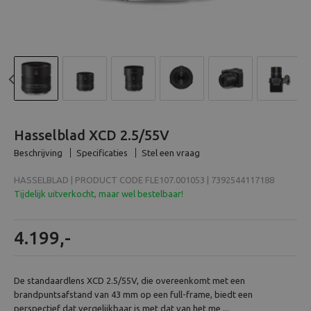
Beeld en bewerking
Verrekijker
Analoog
Previous
N
Huren
Hasselblad XCD 2.5/55V
Beschrijving
Specificaties
Stel een vraag
HASSELBLAD | PRODUCT CODE FLE107.001053 | 7392544117188
Tijdelijk uitverkocht, maar wel bestelbaar!
4.199,-
De standaardlens XCD 2.5/55V, die overeenkomt met een
brandpuntsafstand van 43 mm op een full-frame, biedt een
perspectief dat vergelijkbaar is met dat van het me ...