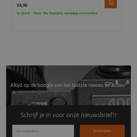
34,95
105
In stock - Voor 15u besteld, vandaag verzonden
In 
Altijd op de hoogte van het laatste nieuws en acties?
Schrijf je in voor onze nieuwsbrief!!
Inschrijven