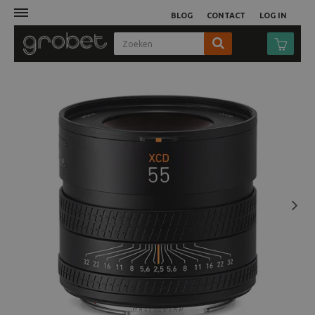
BLOG
CONTACT
LOG IN
Afdruk
Fotocamera
Objectieven
Video
Next
Tassen
Statieven
Studio