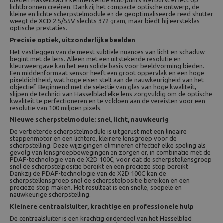
bladen Hasselblad's kenmerkende acht-punts sterburst effect op
lichtbronnen creëren. Dankzij het compacte optische ontwerp, de
kleine en lichte scherpstelmodule en de geoptimaliseerde reed shutter
weegt de XCD 2.5/55V slechts 372 gram, maar biedt hij eersteklas
optische prestaties.
Precisie optiek, uitzonderlijke beelden
Het vastleggen van de meest subtiele nuances van licht en schaduw
begint met de lens. Alleen met een uitstekende resolutie en
kleurweergave kan het een solide basis voor beeldvorming bieden.
Een middenformaat sensor heeft een groot oppervlak en een hoge
pixeldichtheid, wat hoge eisen stelt aan de nauwkeurigheid van het
objectief. Beginnend met de selectie van glas van hoge kwaliteit,
slijpen de technici van Hasselblad elke lens zorgvuldig om de optische
kwaliteit te perfectioneren en te voldoen aan de vereisten voor een
resolutie van 100 miljoen pixels.
Nieuwe scherpstelmodule: snel, licht, nauwkeurig
De verbeterde scherpstelmodule is uitgerust met een lineaire
stappenmotor en een lichtere, kleinere lensgroep voor de
scherpstelling. Deze wijzigingen elimineren effectief elke speling als
gevolg van lensgroepbewegingen en zorgen er, in combinatie met de
PDAF-technologie van de X2D 100C, voor dat de scherpstellensgroep
snel de scherpstelpositie bereikt en een precieze stop bereikt.
Dankzij de PDAF-technologie van de X2D 100C kan de
scherpstellensgroep snel de scherpstelpositie bereiken en een
precieze stop maken. Het resultaat is een snelle, soepele en
nauwkeurige scherpstelling.
Kleinere centraalsluiter, krachtige en professionele hulp
De centraalsluiter is een krachtig onderdeel van het Hasselblad