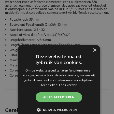
waaronder twee asferische elementen, één ED-element en één
asferisch element met grote diameter dat speciaal voor dit objectief
is ontworpen. De combinatie van de XCD 2.5/55V met een Hasselblad
middenformaat spiegelloze camera levert verbluffende resultaten op.
Focal length: 55 mm
Equivalent Focal length (24x36): 43 mm
Aperture range: 2,5 - 32
Angle of view diag/hor/vert: 53°/43°/32°
Length/diameter: 72/76 mm
Length (from camera lens mount flange): 67 mm
×
Weight (excl. covers and lens shade): 372 g
Filter diameter: Ø 72mm
Deze website maakt
Minimum distance object to image plane: 0,45 m
gebruik van cookies.
Maximum image scale: 1:6,4
Om de website goed te laten functioneren en
Corresponding area of coverage: 28 x 21 cm
voor gepersonaliseerde advertenties, maken wij
Corresponding exposure reduction: 0 f-stops
gebruik van cookies en daarmee vergelijkbare
technieken.
Lees verder
ALLES ACCEPTEREN
Gerelateerde producten
DETAILS WEERGEVEN