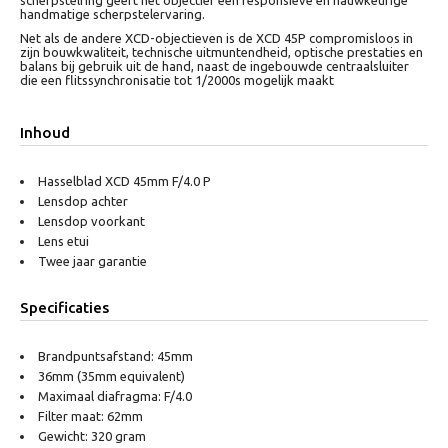
scherpstelring geeft het objectief een responsieve en nauwkeurige
handmatige scherpstelervaring.
Net als de andere XCD-objectieven is de XCD 45P compromisloos in
zijn bouwkwaliteit, technische uitmuntendheid, optische prestaties en
balans bij gebruik uit de hand, naast de ingebouwde centraalsluiter
die een flitssynchronisatie tot 1/2000s mogelijk maakt
Inhoud
Hasselblad XCD 45mm F/4.0 P
Lensdop achter
Lensdop voorkant
Lens etui
Twee jaar garantie
Specificaties
Brandpuntsafstand: 45mm
36mm (35mm equivalent)
Maximaal diafragma: F/4.0
Filter maat: 62mm
Gewicht: 320 gram