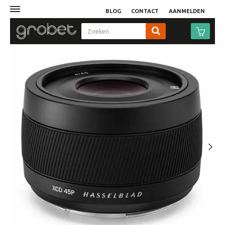
BLOG
CONTACT
AANMELDEN
Afdruk
Fotocamera
Objectieven
Video
Next
Tassen
Statieven
Studio