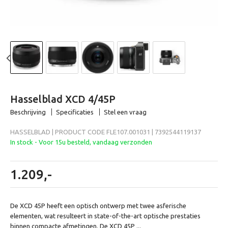
Beeld en bewerking
Verrekijker
Analoog
Previous
N
Huren
Hasselblad XCD 4/45P
Beschrijving
Specificaties
Stel een vraag
HASSELBLAD | PRODUCT CODE FLE107.001031 | 7392544119137
In stock - Voor 15u besteld, vandaag verzonden
1.209,-
De XCD 45P heeft een optisch ontwerp met twee asferische
elementen, wat resulteert in state-of-the-art optische prestaties
binnen compacte afmetingen. De XCD 45P ...