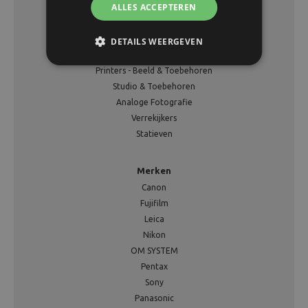
ALLES ACCEPTEREN
Assortiment
Fotocamera
Tassen
DETAILS WEERGEVEN
Videocamera
Printers - Beeld & Toebehoren
Studio & Toebehoren
Analoge Fotografie
Verrekijkers
Statieven
Merken
Canon
Fujifilm
Leica
Nikon
OM SYSTEM
Pentax
Sony
Panasonic