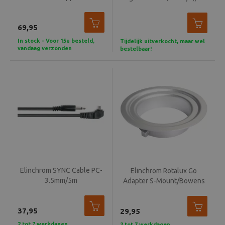
EL22061
Beeld en bewerking
69,95
Verrekijker
In stock - Voor 15u besteld,
Tijdelijk uitverkocht, maar wel
vandaag verzonden
bestelbaar!
Analoog
Huren
Elinchrom SYNC Cable PC-
Elinchrom Rotalux Go
3.5mm/5m
Adapter S-Mount/Bowens
37,95
29,95
2 tot 7 werkdagen
2 tot 7 werkdagen