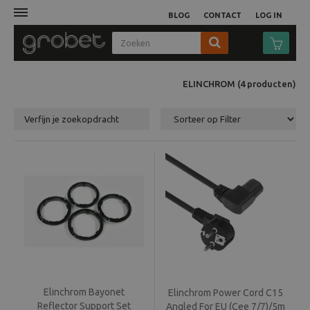
BLOG
CONTACT
LOG IN
Afdruk
ELINCHROM
(4
producten
)
Fotocamera
Verfijn je zoekopdracht
Objectieven
Video
Tassen
Statieven
Studio
Elinchrom Bayonet
Elinchrom Power Cord C15
Reflector Support Set
Angled For EU (Cee 7/7)/5m