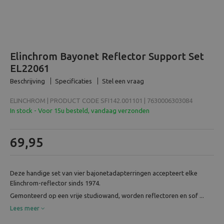
Beeld en bewerking
Verrekijker
Elinchrom Bayonet Reflector Support Set
Analoog
EL22061
Beschrijving
Specificaties
Stel een vraag
Huren
ELINCHROM | PRODUCT CODE SFI142.001101 | 7630006303084
In stock - Voor 15u besteld, vandaag verzonden
69,95
Deze handige set van vier bajonetadapterringen accepteert elke
Elinchrom-reflector sinds 1974.
Gemonteerd op een vrije studiowand, worden reflectoren en sof ...
Lees meer