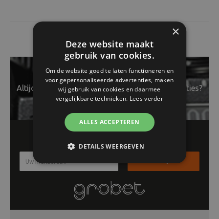
×
Deze website maakt
gebruik van cookies.
Om de website goed te laten functioneren en
voor gepersonaliseerde advertenties, maken
Altijd op de hoogte van het laatste nieuws en acties?
wij gebruik van cookies en daarmee
vergelijkbare technieken.
Lees verder
ALLES ACCEPTEREN
Schrijf je in voor onze nieuwsbrief!!
DETAILS WEERGEVEN
Inschrijven