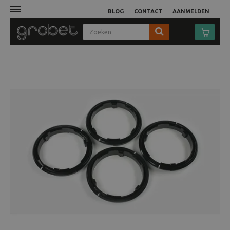
BLOG
CONTACT
AANMELDEN
Afdruk
Fotocamera
Objectieven
Video
Tassen
Statieven
Studio