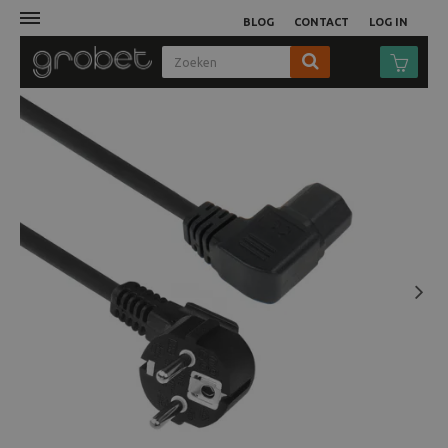
BLOG
CONTACT
LOG IN
Afdruk
Fotocamera
Objectieven
Video
Next
Tassen
Statieven
Studio