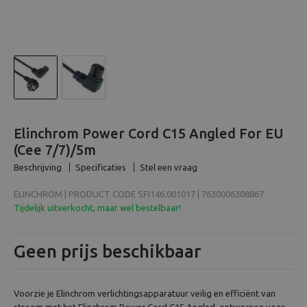
Beeld en bewerking
Verrekijker
Analoog
Huren
Elinchrom Power Cord C15 Angled For EU
(Cee 7/7)/5m
Beschrijving
Specificaties
Stel een vraag
ELINCHROM | PRODUCT CODE SFI146.001017 | 7630006308867
Tijdelijk uitverkocht, maar wel bestelbaar!
Geen prijs beschikbaar
Voorzie je Elinchrom verlichtingsapparatuur veilig en efficiënt van