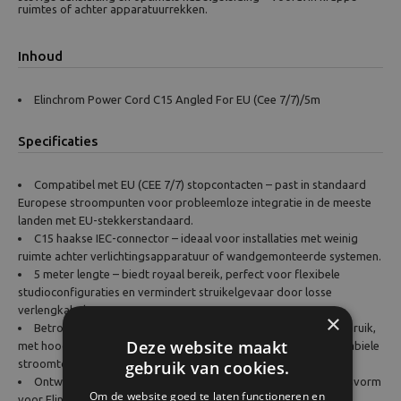
ruimtes of achter apparatuurrekken.
Inhoud
Elinchrom Power Cord C15 Angled For EU (Cee 7/7)/5m
Specificaties
Compatibel met EU (CEE 7/7) stopcontacten – past in standaard
Europese stroompunten voor probleemloze integratie in de meeste
landen met EU-stekkerstandaard.
C15 haakse IEC-connector – ideaal voor installaties met weinig
ruimte achter verlichtingsapparatuur of wandgemonteerde systemen.
5 meter lengte – biedt royaal bereik, perfect voor flexibele
studioconfiguraties en vermindert struikelgevaar door losse
verlengkabels.
×
Betrouwbare prestaties – ontwikkeld voor professioneel gebruik,
Deze website maakt
met hoogwaardige isolatie en connectors voor een veilige en stabiele
gebruik van cookies.
stroomtoevoer.
Ontworpen voor Elinchrom-apparatuur – gegarandeerde pasvorm
Om de website goed te laten functioneren en
voor Elinchrom power packs, monolights en compatibele