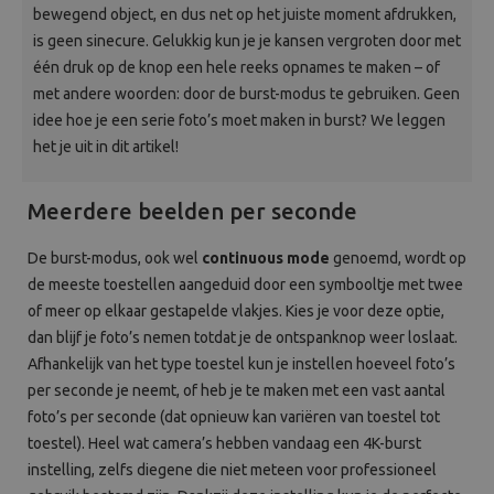
bewegend object, en dus net op het juiste moment afdrukken,
Beeld en bewerking
is geen sinecure. Gelukkig kun je je kansen vergroten door met
één druk op de knop een hele reeks opnames te maken – of
Verrekijker
met andere woorden: door de burst-modus te gebruiken. Geen
idee hoe je een serie foto’s moet maken in burst? We leggen
Analoog
het je uit in dit artikel!
Huren
Meerdere beelden per seconde
De burst-modus, ook wel
continuous mode
genoemd, wordt op
de meeste toestellen aangeduid door een symbooltje met twee
of meer op elkaar gestapelde vlakjes. Kies je voor deze optie,
dan blijf je foto’s nemen totdat je de ontspanknop weer loslaat.
Afhankelijk van het type toestel kun je instellen hoeveel foto’s
per seconde je neemt, of heb je te maken met een vast aantal
foto’s per seconde (dat opnieuw kan variëren van toestel tot
toestel). Heel wat camera’s hebben vandaag een 4K-burst
instelling, zelfs diegene die niet meteen voor professioneel