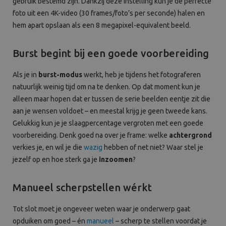
gebruik bestemd zijn. Dankzij deze instelling kun je de perfecte
foto uit een 4K-video (30 frames/foto’s per seconde) halen en
hem apart opslaan als een 8 megapixel-equivalent beeld.
Burst begint bij een goede voorbereiding
Als je in
burst-modus
werkt, heb je tijdens het fotograferen
natuurlijk weinig tijd om na te denken. Op dat moment kun je
alleen maar hopen dat er tussen de serie beelden eentje zit die
aan je wensen voldoet – en meestal krijg je geen tweede kans.
Gelukkig kun je je slaagpercentage vergroten met een goede
voorbereiding. Denk goed na over je frame: welke
achtergrond
verkies je, en wil je die
wazig
hebben of net niet? Waar stel je
jezelf op en hoe sterk ga je
inzoomen
?
Manueel scherpstellen wérkt
Tot slot moet je ongeveer weten waar je onderwerp gaat
opduiken om goed – én
manueel
– scherp te stellen voordat je