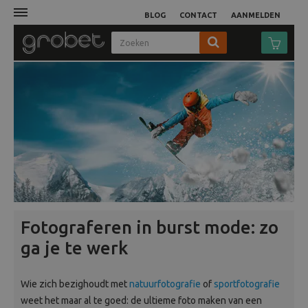
BLOG
CONTACT
AANMELDEN
Afdruk
Fotocamera
Objectieven
Video
Tassen
Fotograferen in burst mode: zo
ga je te werk
Statieven
Wie zich bezighoudt met
natuurfotografie
of
sportfotografie
Studio
weet het maar al te goed: de ultieme foto maken van een