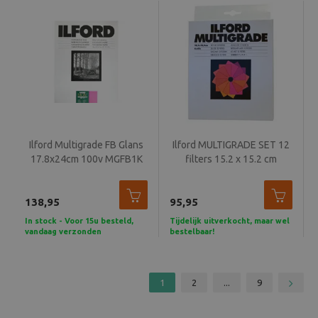
Ilford Multigrade FB Glans
Ilford MULTIGRADE SET 12
17.8x24cm 100v MGFB1K
filters 15.2 x 15.2 cm
CLASSIC
138,95
95,95
In stock - Voor 15u besteld,
Tijdelijk uitverkocht, maar wel
vandaag verzonden
bestelbaar!
1
2
...
9