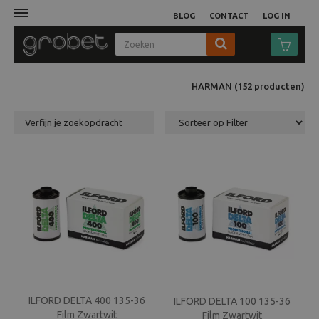
BLOG
CONTACT
LOG IN
Afdruk
HARMAN
(152
producten
)
Fotocamera
Verfijn je zoekopdracht
Objectieven
Video
Tassen
Statieven
ILFORD DELTA 400 135-36
Studio
ILFORD DELTA 100 135-36
Film Zwartwit
Film Zwartwit