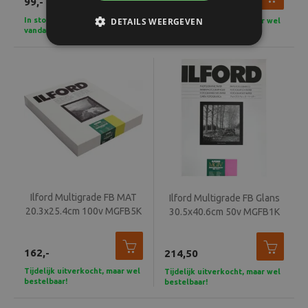
99,-
59,50
In stock - Voor 15u besteld,
DETAILS WEERGEVEN
Tijdelijk uitverkocht, maar wel
vandaag verzonden
bestelbaar!
Ilford Multigrade FB MAT
Ilford Multigrade FB Glans
20.3x25.4cm 100v MGFB5K
30.5x40.6cm 50v MGFB1K
CLASSIC
CLASSIC
162,-
214,50
Tijdelijk uitverkocht, maar wel
Tijdelijk uitverkocht, maar wel
bestelbaar!
bestelbaar!