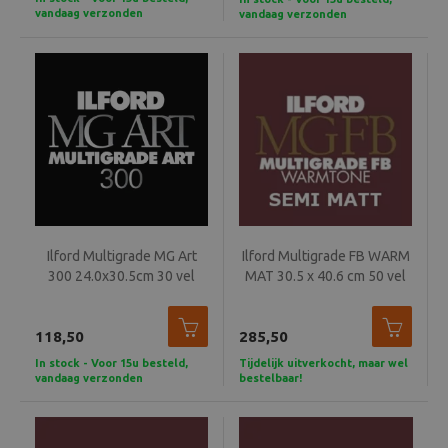
vandaag verzonden
vandaag verzonden
Ilford Multigrade MG Art
Ilford Multigrade FB WARM
300 24.0x30.5cm 30 vel
MAT 30.5 x 40.6 cm 50 vel
MAT
MGW24K
118,50
285,50
In stock - Voor 15u besteld,
Tijdelijk uitverkocht, maar wel
vandaag verzonden
bestelbaar!