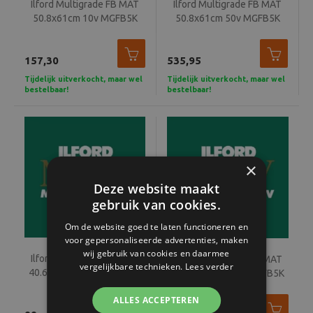
Ilford Multigrade FB MAT
Ilford Multigrade FB MAT
50.8x61cm 10v MGFB5K
50.8x61cm 50v MGFB5K
CLASSIC
CLASSIC
157,30
535,95
Tijdelijk uitverkocht, maar wel
Tijdelijk uitverkocht, maar wel
bestelbaar!
bestelbaar!
×
Deze website maakt
gebruik van cookies.
Om de website goed te laten functioneren en
voor gepersonaliseerde advertenties, maken
wij gebruik van cookies en daarmee
Ilford Multigrade FB MAT
Ilford Multigrade FB MAT
vergelijkbare technieken.
Lees verder
40.6x50.8cm 10v MGFB5K
30.5x40.6cm 10v MGFB5K
CLASSIC
CLASSIC
ALLES ACCEPTEREN