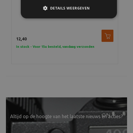
DETAILS WEERGEVEN
Kodak Tri-X 400 135 36 exp. FILM ZWARTWIT
12,40
12,
In stock - Voor 15u besteld, vandaag verzonden
In 
Altijd op de hoogte van het laatste nieuws en acties?