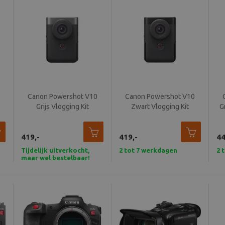
Canon Powershot V10
Canon Powershot V10
Grijs Vlogging Kit
Zwart Vlogging Kit
G
419,-
419,-
44
Tijdelijk uitverkocht,
2 tot 7 werkdagen
2 
maar wel bestelbaar!