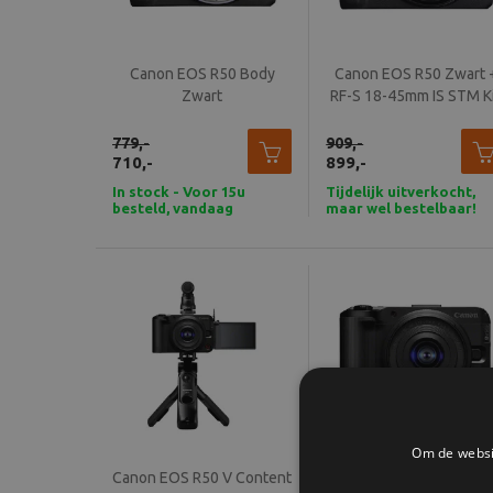
Canon EOS R50 Body
Canon EOS R50 Zwart 
Zwart
RF-S 18-45mm IS STM K
779,-
909,-
710,-
899,-
In stock - Voor 15u
Tijdelijk uitverkocht,
besteld, vandaag
maar wel bestelbaar!
verzonden
Om de websit
Canon EOS R50 V Content
Canon EOS R50 V + RF-