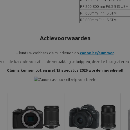
RF 200-800mm F6.3-9 IS USM
RF 600mm F11 IS STM
RF 800mm F11 IS STM
Actievoorwaarden
U kunt uw cashback claim indienen op
canon.be/summer
.
er en de barcode vooraf uit de verpakking te knippen, deze te fotografere
Claims kunnen tot en met 15 augustus 2026 worden ingediend!