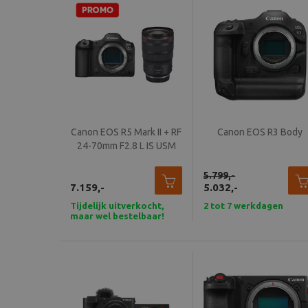
Canon EOS R5 Mark II + RF
Canon EOS R3 Body
24-70mm F2.8 L IS USM
5.799,-
7.159,-
5.032,-
Tijdelijk uitverkocht,
2 tot 7 werkdagen
maar wel bestelbaar!