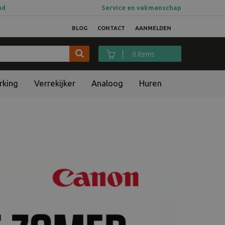
ad
Service en vakmanschap
BLOG
CONTACT
AANMELDEN
0 items
rking
Verrekijker
Analoog
Huren