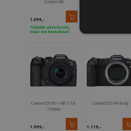
Creator Kit
14-30mm F4-6.3 IS ST
PZ
1.049,-
1.099,-
999,-
Tijdelijk uitverkocht,
In stock - Voor 15u
maar wel bestelbaar!
besteld, vandaag
verzonden
Canon EOS R7 + RF-S 18-
Canon EOS RP Body
150mm
1.999,-
1.119,-