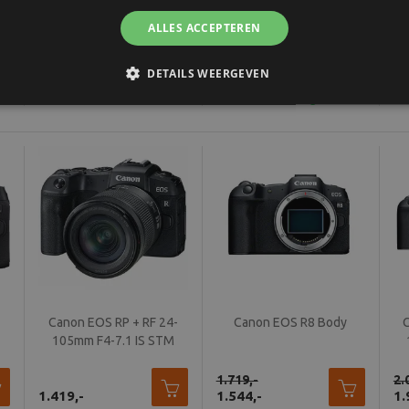
M
150mm
ALLES ACCEPTEREN
1.079,-
1.469,-
1.
935,-
1.279,-
1.
DETAILS WEERGEVEN
In stock - Voor 15u
In stock - Voor 15u
In
besteld, vandaag
besteld, vandaag
be
verzonden
verzonden
ve
Canon EOS RP + RF 24-
Canon EOS R8 Body
105mm F4-7.1 IS STM
1.719,-
2.
1.419,-
1.544,-
1.