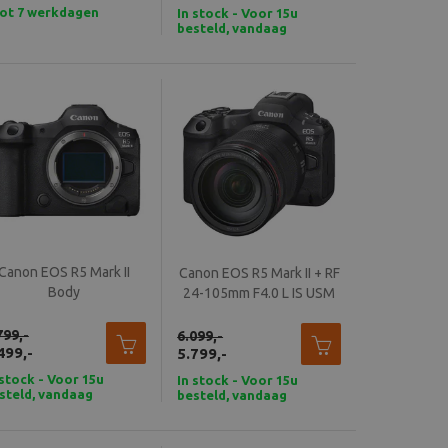
tot 7 werkdagen
In stock - Voor 15u
besteld, vandaag
verzonden
Canon EOS R5 Mark II
Canon EOS R5 Mark II + RF
Body
24-105mm F4.0 L IS USM
799,-
6.099,-
499,-
5.799,-
 stock - Voor 15u
In stock - Voor 15u
steld, vandaag
besteld, vandaag
rzonden
verzonden