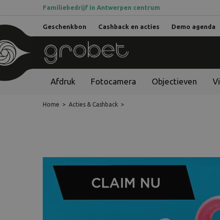
Familiebedrijf in Antwerpen centrum
Geschenkbon
Cashback en acties
Demo agenda
Afdruk
Fotocamera
Objectieven
V
Home
>
Acties & Cashback
>