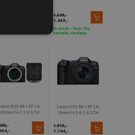
45mm
199,-
1.599,-
070,-
1.469,-
 stock - Voor 15u
In stock - Voor 15u
steld, vandaag
besteld, vandaag
rzonden
verzonden
Canon EOS R8 + RF 24-
Canon EOS R8 + RF 24-
105mm F4-7.1 IS STM
50mm F4.5-6.3 IS STM
099,-
1.919,-
964,-
1.744,-