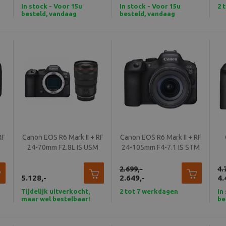
In stock - Voor 15u
In stock - Voor 15u
2 
besteld, vandaag
besteld, vandaag
verzonden
verzonden
RF
Canon EOS R6 Mark II + RF
Canon EOS R6 Mark II + RF
24-70mm F2.8L IS USM
24-105mm F4-7.1 IS STM
2.699,-
4.
5.128,-
2.649,-
4.
Tijdelijk uitverkocht,
2 tot 7 werkdagen
In
maar wel bestelbaar!
be
ve