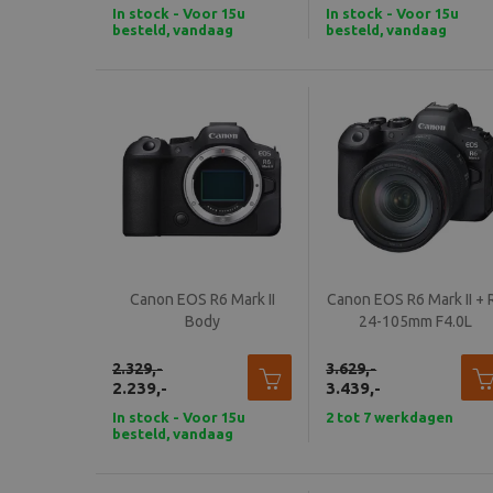
In stock - Voor 15u
In stock - Voor 15u
besteld, vandaag
besteld, vandaag
verzonden
verzonden
Canon EOS R6 Mark II
Canon EOS R6 Mark II + 
Body
24-105mm F4.0L
2.329,-
3.629,-
2.239,-
3.439,-
In stock - Voor 15u
2 tot 7 werkdagen
besteld, vandaag
verzonden