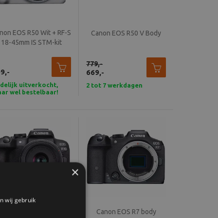
non EOS R50 Wit + RF-S
Canon EOS R50 V Body
18-45mm IS STM-kit
779,-
9,-
669,-
jdelijk uitverkocht,
2 tot 7 werkdagen
ar wel bestelbaar!
×
n wij gebruik
non EOS R10 + RF-S 18-
Canon EOS R7 body