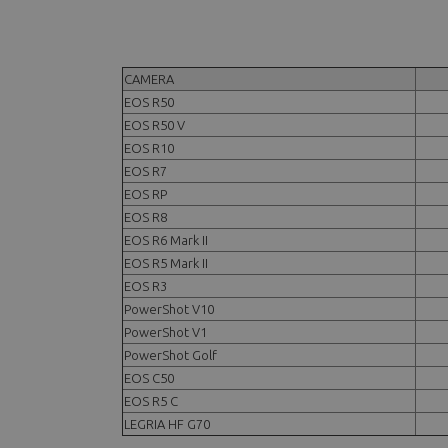
CAMERA
EOS R50
EOS R50 V
EOS R10
EOS R7
EOS RP
EOS R8
EOS R6 Mark II
EOS R5 Mark II
EOS R3
PowerShot V10
PowerShot V1
PowerShot Golf
EOS C50
EOS R5 C
LEGRIA HF G70