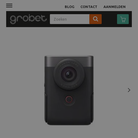
BLOG
CONTACT
AANMELDEN
Afdruk
Fotocamera
Objectieven
Video
Next
Tassen
Statieven
Studio