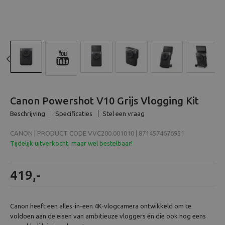
Beeld en bewerking
Verrekijker
Analoog
Previous
N
Huren
Canon Powershot V10 Grijs Vlogging Kit
Beschrijving
Specificaties
Stel een vraag
CANON | PRODUCT CODE VVC200.001010 | 8714574676951
Tijdelijk uitverkocht, maar wel bestelbaar!
419,-
Canon heeft een alles-in-een 4K-vlogcamera ontwikkeld om te
voldoen aan de eisen van ambitieuze vloggers én die ook nog eens