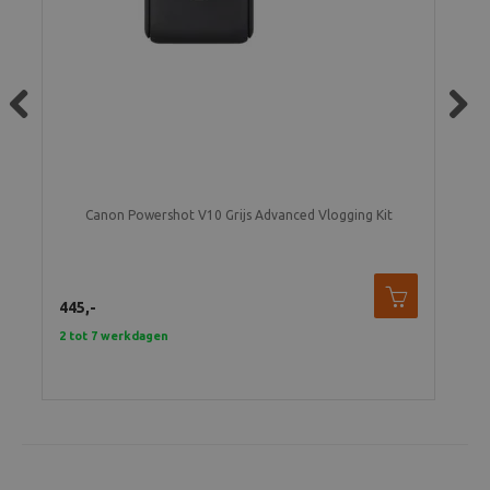
Previous
Next
Canon Powershot V10 Grijs Advanced Vlogging Kit
445,-
445
2 tot 7 werkdagen
2 t