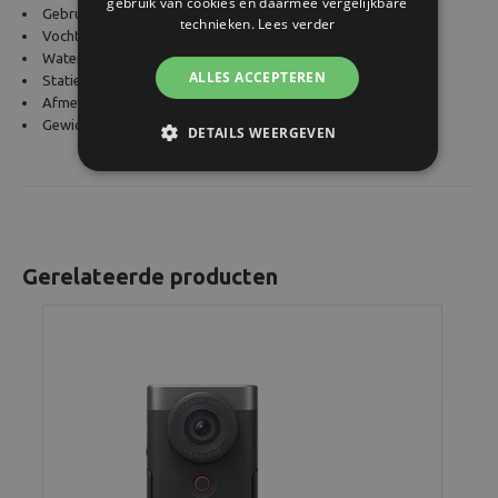
gebruik van cookies en daarmee vergelijkbare
Gebruiksomgeving: 0 – 40 °C
technieken.
Lees verder
Vochtigheidsbereik: 10%-90%
Waterdicht/stofbestendig: Nee
ALLES ACCEPTEREN
Statiefbevestiging: 1/4 (ISO 1222)
Afmetingen (b x h x d): Ca. 63,4 × 90,0 × 34,3 mm
Gewicht: 211 g
DETAILS WEERGEVEN
Gerelateerde producten