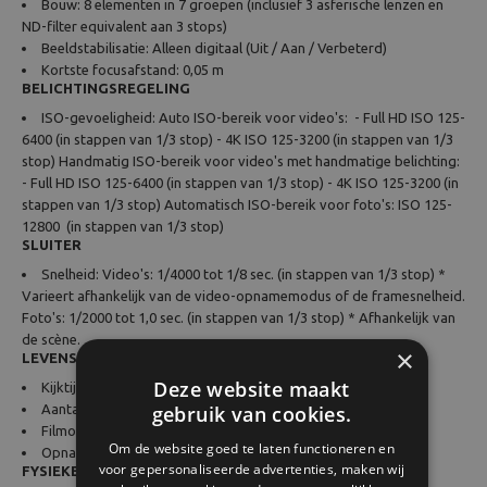
Bouw: 8 elementen in 7 groepen (inclusief 3 asferische lenzen en
ND-filter equivalent aan 3 stops)
Beeldstabilisatie: Alleen digitaal (Uit / Aan / Verbeterd)
Kortste focusafstand: 0,05 m
BELICHTINGSREGELING
ISO-gevoeligheid: Auto ISO-bereik voor video's: - Full HD ISO 125-
6400 (in stappen van 1/3 stop) - 4K ISO 125-3200 (in stappen van 1/3
stop) Handmatig ISO-bereik voor video's met handmatige belichting:
- Full HD ISO 125-6400 (in stappen van 1/3 stop) - 4K ISO 125-3200 (in
stappen van 1/3 stop) Automatisch ISO-bereik voor foto's: ISO 125-
12800 (in stappen van 1/3 stop)
SLUITER
Snelheid: Video's: 1/4000 tot 1/8 sec. (in stappen van 1/3 stop) *
Varieert afhankelijk van de video-opnamemodus of de framesnelheid.
Foto's: 1/2000 tot 1,0 sec. (in stappen van 1/3 stop) * Afhankelijk van
de scène.
×
LEVENSDUUR ACCU
Deze website maakt
Kijktijd: Afspeeltijd 4K: circa 2 uur 40 min.
Aantal mogelijke opnamen: Ca. 290
gebruik van cookies.
Filmopnametijd: Opnametijd 4K-video: circa 55 min.
Om de website goed te laten functioneren en
Opnametijd Full HD-video: circa 1 uur 20 min.
voor gepersonaliseerde advertenties, maken wij
FYSIEKE SPECIFICATIES