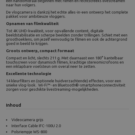
een handomdraai beginnen met filmen en rechtstreeks livestreamen
naar hun volgers.
De vlogcamera is dankzij het echte alles-in-een ontwerp het complete
pakket voor ambitieuze vloggers.
Opnamen van filmkwaliteit
Tot 4K UHD-kwaliteit, voor opvallende content, digitale
beeldstabilisatie en scherpe beelden zonder trillingen. Schiet met een
groothoeklens, om jezelf eenvoudig te filmen en ook de achtergrond
goed in beeld te krijgen.
Groots ontwerp, compact formaat
Compact en licht, slechts 211 g. Met daarnaast een 180° kantelbaar
touchscreen voor dynamisch filmen, krachtige stereomicrofoons en
een inklapbare voetsteun om overal neer te zetten.
Excellente technologie
14 kleurfilters en (optionele huidverzachtende) effecten, voor een
unieke vlog-look. Wi-Fi™- en Bluetooth®-smartphoneconnectiviteit
zorgen voor geschikte livestreaming-mogelijkheden.
Inhoud
Videocamera grijs
Interface Cable IFC-100U 2.0
Polsriempje WS-800