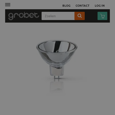
BLOG
CONTACT
LOG IN
Afdruk
Fotocamera
Objectieven
Video
Tassen
Statieven
Studio