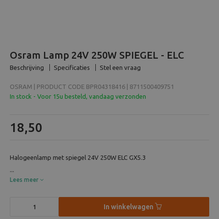
Beeld en bewerking
Verrekijker
Osram Lamp 24V 250W SPIEGEL - ELC
Analoog
Beschrijving
Specificaties
Stel een vraag
OSRAM | PRODUCT CODE BPR04318416 | 8711500409751
Huren
In stock - Voor 15u besteld, vandaag verzonden
18,50
Halogeenlamp met spiegel 24V 250W ELC GX5.3
...
Lees meer
In winkelwagen