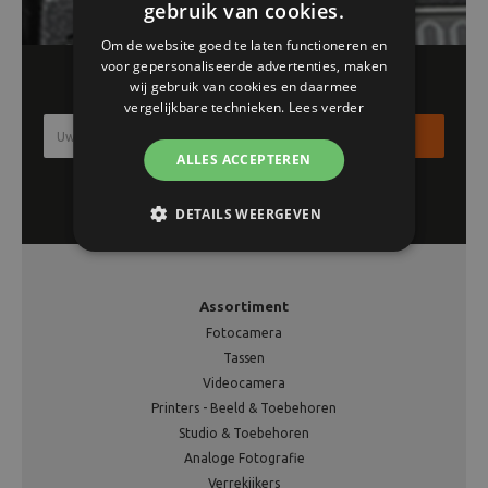
gebruik van cookies.
Om de website goed te laten functioneren en
voor gepersonaliseerde advertenties, maken
Schrijf je in voor onze nieuwsbrief!!
wij gebruik van cookies en daarmee
vergelijkbare technieken.
Lees verder
Inschrijven
ALLES ACCEPTEREN
DETAILS WEERGEVEN
Assortiment
Fotocamera
Tassen
Videocamera
Printers - Beeld & Toebehoren
Studio & Toebehoren
Analoge Fotografie
Verrekijkers