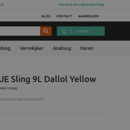
ad
Service en vakmanschap
BLOG
CONTACT
AANMELDEN
0 items
rking
Verrekijker
Analoog
Huren
Sling 9L Dallol Yellow
 een vraag
001050 | 0850041678474