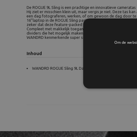
De ROGUE 9L Sling is een prachtige en innovatieve cameratas
Hij ziet er misschien klein uit, maar vergis je niet. Deze tas ka
een dag fotograferen, werken, of om gewoon de dag door te k
16”laptop in de ROGUE Sling past? Zoek maar eens een andere
zeker dat deze feature-packed sling de meest comfortable is d
Compleet met makkelijk toegankelijk en uitbreidbaar waterfl
dividers die het mogelijk maken de tas compleet naar eigen wen
WANDRD kenmerkende super snelle toegang tot al je gear, alle
Om de websit
Inhoud
WANDRD ROGUE Sling 9L Dallol Yellow