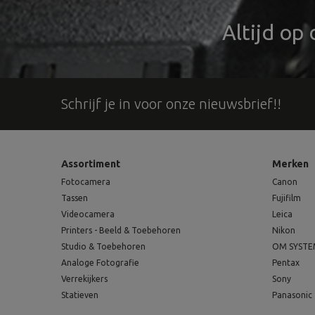
Altijd op
Schrijf je in voor onze nieuwsbrief!!
Assortiment
Merken
Fotocamera
Canon
Tassen
Fujifilm
Videocamera
Leica
Printers - Beeld & Toebehoren
Nikon
Studio & Toebehoren
OM SYST
Analoge Fotografie
Pentax
Verrekijkers
Sony
Statieven
Panasonic