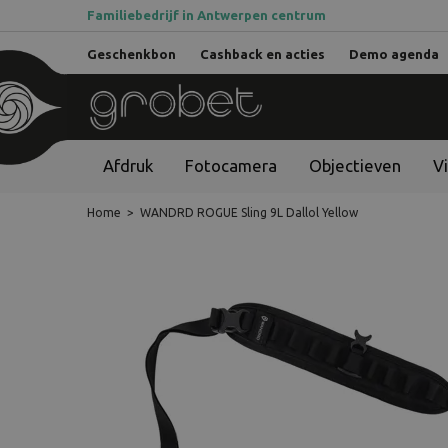
Familiebedrijf in Antwerpen centrum
Geschenkbon
Cashback en acties
Demo agenda
Afdruk
Fotocamera
Objectieven
V
Home
>
WANDRD ROGUE Sling 9L Dallol Yellow