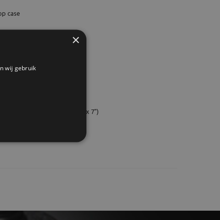
op case
×
s vak
n wij gebruik
x 34,2 x 17,7 cm (8.5 "x 13.5 "x 7")
27,9x10,8 cm (7,7 x 11 x 4,25)