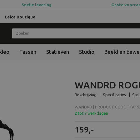
Snelle levering
Grote voorra
Leica Boutique
ideo
Tassen
Statieven
Studio
Beeld en bewe
WANDRD ROGUE 
Beschrijving
Specificaties
Stel
WANDRD | PRODUCT CODE TTA193.
2 tot 7 werkdagen
159,-