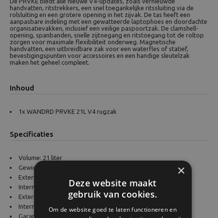
De PRVKE biedt alle nieuwe V4-updates, zoals vernieuwde
handvatten, ritstrekkers, een snel toegankelijke ritssluiting via de
rolsluiting en een grotere opening in het zijvak. De tas heeft een
aanpasbare indeling met een gewatteerde laptophoes en doordachte
organisatievakken, inclusief een veilige paspoortzak. De clamshell-
opening, spanbanden, snelle zijtoegang en ritstoegang tot de roltop
zorgen voor maximale flexibiliteit onderweg. Magnetische
handvatten, een uitbreidbare zak voor een waterfles of statief,
bevestigingspunten voor accessoires en een handige sleutelzak
maken het geheel compleet.
Inhoud
1x WANDRD PRVKE 21L V4 rugzak
Specificaties
Volume: 21 liter
×
Gewicht: 1,3 kg
Externe afmetingen: 43 x 28 x 17 cm
Deze website maakt
Interne afmetingen: 41 x 25 x 14 cm
gebruik van cookies.
Externe materialen: Tarpaulin / 1680 balistisch nylon
Interne materialen: P200 denier met PU-coating
Om de website goed te laten functioneren en
Garantie: Levenslang