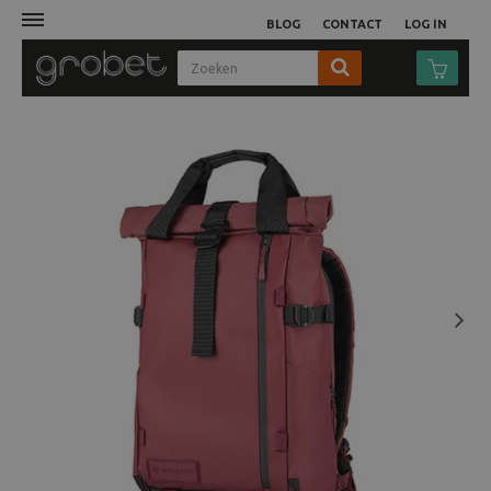
BLOG
CONTACT
LOG IN
Afdruk
Fotocamera
Objectieven
Video
Next
Tassen
Statieven
Studio