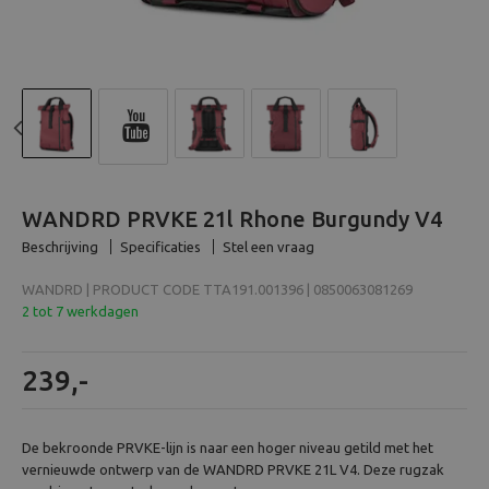
Beeld en bewerking
Verrekijker
Analoog
Previous
N
Huren
WANDRD PRVKE 21l Rhone Burgundy V4
Beschrijving
Specificaties
Stel een vraag
WANDRD | PRODUCT CODE TTA191.001396 | 0850063081269
2 tot 7 werkdagen
239,-
De bekroonde PRVKE-lijn is naar een hoger niveau getild met het
vernieuwde ontwerp van de WANDRD PRVKE 21L V4. Deze rugzak