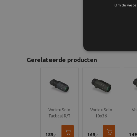
Om de websit
Gerelateerde producten
Vortex Solo
Vortex Solo
Vo
Tactical R/T
10x36
8x36
Monoculair -
Mon
Monocular w/
S136
189,-
Reticle Focus
169,-
149