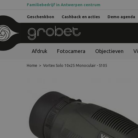
Familiebedrijf in Antwerpen centrum
Geschenkbon
Cashback en acties
Demo agenda
Afdruk
Fotocamera
Objectieven
V
Home
>
Vortex Solo 10x25 Monoculair - S105