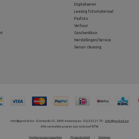
Digitaliseren
Leasing fotomateriaal
Pasfoto
Verhuur
EM
Geschenkbon
Herstellingen/Service
Sensor cleaning
info@grobet.be - Eiermarkt 25, 2000 Antwerpen - 03/233.21.79 -
info@grobet.be
Alle vermelde prijzen zijn inclusief BTW
Verkoopsvoorwaarden
-
Privacybeleid
-
Sitemap