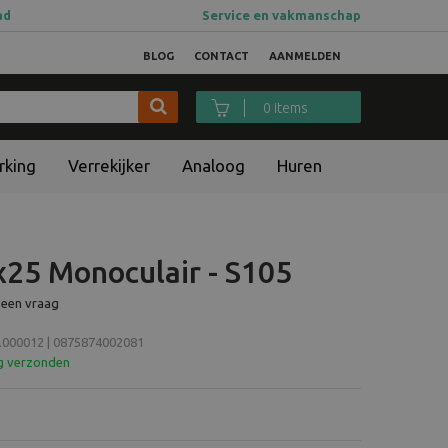
ad
Service en vakmanschap
BLOG
CONTACT
AANMELDEN
0 items
rking
Verrekijker
Analoog
Huren
x25 Monoculair - S105
 een vraag
00012 | 0875874002081
ag verzonden