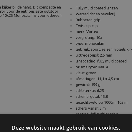
 kijker bij de hand. Dit compacte en
Fully multi coated lenzen
rbij voor de enthousiaste outdoor
Waterdicht en nevelvrij
o 10x25 Monoculair is voor iedereen
Rubberen grip
Twist-up cup
merk: Vortex
vergroting: 10x
type: monoculair
gebruik: sport, reizen, vogels kij
uittredepupil: 2,5 mm
lenscoating: fully multi coated
prisma type: BaK-4
kleur: groen
afmetingen: 11,1 x 4,5 cm
gewicht: 159 g
lichtsterkte: 6,25
schemergetal: 15,8
gezichtsveld op 1000m: 105 m
scherp vanaf: 5 m
coating: full multicoating
diameter objectief: 25mm
gasgevuld/waterdicht: Ja
Deze website maakt gebruik van cookies.
waterproof: Ja