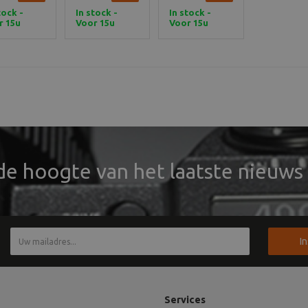
tock -
In stock -
In stock -
r 15u
Voor 15u
Voor 15u
eld,
besteld,
besteld,
daag
vandaag
vandaag
zonden
verzonden
verzonden
 de hoogte van het laatste nieuws 
I
Services