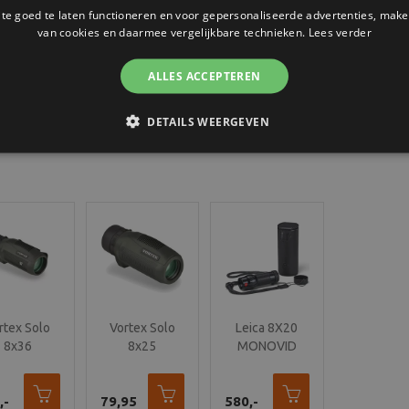
e goed te laten functioneren en voor gepersonaliseerde advertenties, make
scherpstelling: Individuele scherp
van cookies en daarmee vergelijkbare technieken.
Lees verder
twistup oculairen: ja
statiefaansluitng: nee
ALLES ACCEPTEREN
DETAILS WEERGEVEN
rtex Solo
Vortex Solo
Leica 8X20
8x36
8x25
MONOVID
oculair -
Monoculair -
S836
S825
,-
79,95
580,-