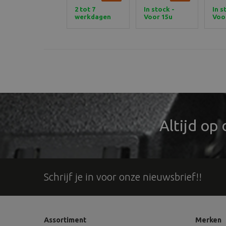
2 tot 7
In stock -
In s
werkdagen
Voor 15u
Voo
besteld,
best
vandaag
van
verzonden
ver
Altijd op
Schrijf je in voor onze nieuwsbrief!!
Assortiment
Merken