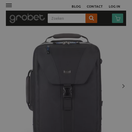
BLOG
CONTACT
LOG IN
Afdruk
Fotocamera
Objectieven
Video
Next
Tassen
Statieven
Studio