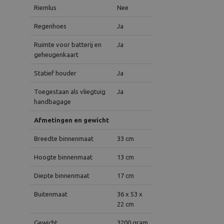
Riemlus
Nee
Regenhoes
Ja
Ruimte voor batterij en
Ja
geheugenkaart
Statief houder
Ja
Toegestaan als vliegtuig
Ja
handbagage
Afmetingen en gewicht
Breedte binnenmaat
33 cm
Hoogte binnenmaat
13 cm
Diepte binnenmaat
17 cm
Buitenmaat
36 x 53 x
22 cm
Gewicht
3200 gram