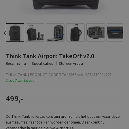
Beeld en bewerking
Verrekijker
Analoog
Previous
N
Huren
Think Tank Airport TakeOff v2.0
Beschrijving
Specificaties
Stel een vraag
THINK TANK | PRODUCT CODE TTA18933446 | 0874530004995
2 tot 7 werkdagen
499,-
De Think Tank rollertas kent zijn grenzen als het gaat om waar deze
allemaal mee naar toe kan worden genomen. Daar komt nu
verandering in met de nieuwe Airport Ta ...