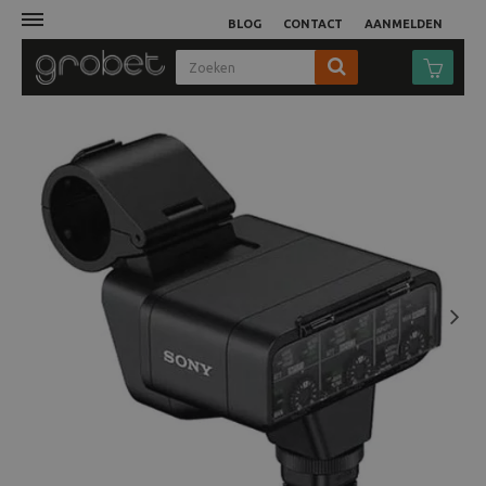
BLOG
CONTACT
AANMELDEN
Afdruk
Fotocamera
Objectieven
Video
Next
Tassen
Statieven
Studio