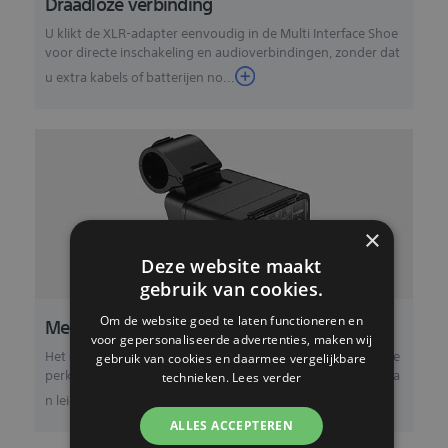
Draadloze verbinding
U klikt de XLR-adapter eenvoudig in de Multi Interface Shoe
voor directe inschakeling en audioverbindingen, zonder dat
u extra kabels of batterijen no...
×
Deze website maakt
gebruik van cookies.
Mechanische ruisonderdrukking
Om de website goed te laten functioneren en
voor gepersonaliseerde advertenties, maken wij
Het geavanceerde schok- en trillingsbestendige ontwerp be
gebruik van cookies en daarmee vergelijkbare
perkt laagfrequente ruis, die tot een lage geluidskwaliteit ka
technieken.
Lees verder
n leiden, effectief tot een min...
ALLES ACCEPTEREN