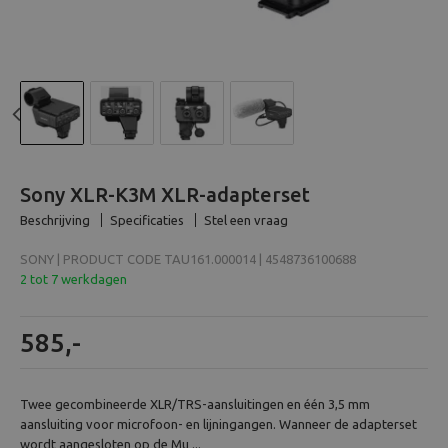
Beeld en bewerking
Verrekijker
Analoog
Previous
N
Huren
Sony XLR-K3M XLR-adapterset
Beschrijving
Specificaties
Stel een vraag
SONY | PRODUCT CODE TAU161.000014 | 4548736100688
2 tot 7 werkdagen
585,-
Twee gecombineerde XLR/TRS-aansluitingen en één 3,5 mm
aansluiting voor microfoon- en lijningangen. Wanneer de adapterset
wordt aangesloten op de Mu ...