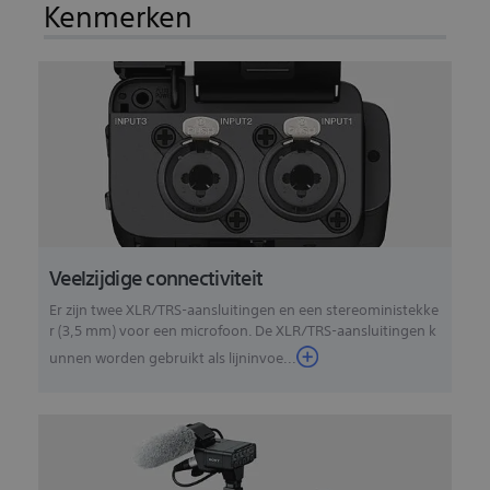
Kenmerken
Veelzijdige connectiviteit
Er zijn twee XLR/TRS-aansluitingen en een stereoministekke
r (3,5 mm) voor een microfoon. De XLR/TRS-aansluitingen k
unnen worden gebruikt als lijninvoe...