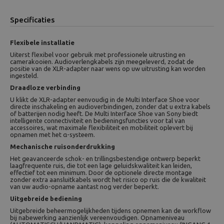
Specificaties
Flexibele installatie
Uiterst flexibel voor gebruik met professionele uitrusting en
camerakooien. Audioverlengkabels zijn meegeleverd, zodat de
positie van de XLR-adapter naar wens op uw uitrusting kan worden
ingesteld.
Draadloze verbinding
U klikt de XLR-adapter eenvoudig in de Multi Interface Shoe voor
directe inschakeling en audioverbindingen, zonder dat u extra kabels
of batterijen nodig heeft. De Multi Interface Shoe van Sony biedt
intelligente connectiviteit en bedieningsfuncties voor tal van
accessoires, wat maximale flexibiliteit en mobiliteit oplevert bij
opnamen met het α-systeem.
Mechanische ruisonderdrukking
Het geavanceerde schok- en trillingsbestendige ontwerp beperkt
laagfrequente ruis, die tot een lage geluidskwaliteit kan leiden,
effectief tot een minimum. Door de optionele directe montage
zonder extra aansluitkabels wordt het risico op ruis die de kwaliteit
van uw audio-opname aantast nog verder beperkt.
Uitgebreide bediening
Uitgebreide beheermogelijkheden tijdens opnemen kan de workflow
bij nabewerking aanzienlijk vereenvoudigen. Opnameniveau