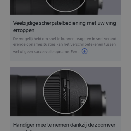
Veelzijdige scherpstelbediening met uw ving
ertoppen
De mogelijkheid om snel te kunnen reageren in snel verand
erende opnamesituaties kan het verschil betekenen tussen
wel of geen succesvolle opname. Een ...
Handiger mee te nemen dankzij de zoomver