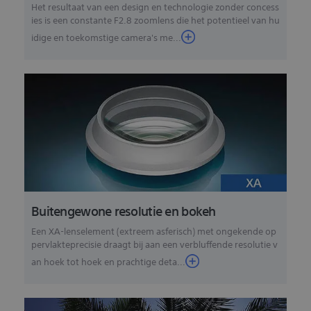
Het resultaat van een design en technologie zonder concess
ies is een constante F2.8 zoomlens die het potentieel van hu
idige en toekomstige camera's me...
Buitengewone resolutie en bokeh
Een XA-lenselement (extreem asferisch) met ongekende op
pervlakteprecisie draagt bij aan een verbluffende resolutie v
an hoek tot hoek en prachtige deta...