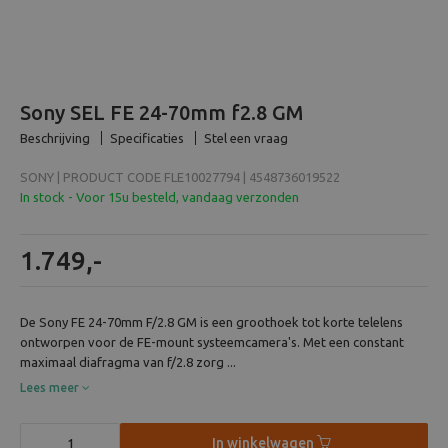
Beeld en bewerking
Verrekijker
Sony SEL FE 24-70mm f2.8 GM
Analoog
Beschrijving
Specificaties
Stel een vraag
SONY | PRODUCT CODE FLE10027794 | 4548736019522
Huren
In stock - Voor 15u besteld, vandaag verzonden
1.749,-
De Sony FE 24-70mm F/2.8 GM is een groothoek tot korte telelens
ontworpen voor de FE-mount systeemcamera's. Met een constant
maximaal diafragma van f/2.8 zorg ...
Lees meer
In winkelwagen