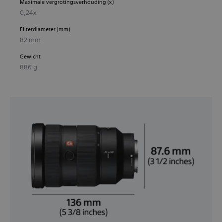
Maximale vergrotingsverhouding (x)
0,24x
Filterdiameter (mm)
82 mm
Gewicht
886 g