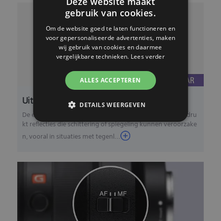
Deze website maakt
gebruik van cookies.
Om de website goed te laten functioneren en
voor gepersonaliseerde advertenties, maken
wij gebruik van cookies en daarmee
vergelijkbare technieken.
Lees verder
ALLES ACCEPTEREN
Uitstekende helderheid en contrast
DETAILS WEERGEVEN
De eigen antireflecterende nanocoating van Sony onderdru
kt reflecties die schittering of spiegeling kunnen veroorzake
n, vooral in situaties met tegenl...