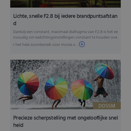
Lichte, snelle F2.8 bij iedere brandpuntsafstan
d
Dankzij een constant, maximaal diafragma van F2.8 is het ee
nvoudig om belichtingsinstellingen constant te houden ove
r het hele zoombereik voor mooie o...
Precieze scherpstelling met ongelooflijke snel
heid