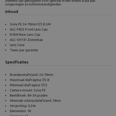
snelheid zijn gekoppeld voor gebruik in een breed scala aan
omgevingen en lichtomstandigheden.
Inhoud
Sony FE 24-70mm F/2.8 GM
ALC-F82S Front Lens Cap
R1EM Rear Lens Cap
ALC-SH141 Zonnekap
Lens Case
Twee jaar garantie
Specificaties
Brandpuntafstand: 24-70mm
Maximaal diafragma: f/2.8
Minimaal diafragma: f/22
Camera mount: Sony FE
Beeldhoek: 84-34 graden
Minimale scherpstelafstand: 38cm
Vergroting: 0,24x
Elementen: 18