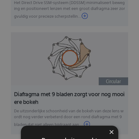
Het Direct Drive SSM-systeem (DDSSM) minimaliseert beweg
ing en positioneert lenzen met een groot diafragma zeer zor
gvuldig voor precieze scherpstellin...
Diafragma met 9 bladen zorgt voor nog mooi
ere bokeh
De uitzonderlijke schoonheid van de bokeh van deze lens w
ordt nog verder verbeterd door een rond diafragma met 9
bladen dat niet alleen bijdraagt aan ...
×