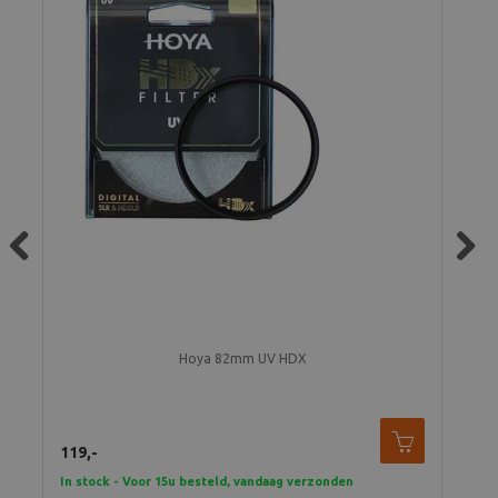
Previous
Next
Hoya 82mm UV HDX
119,-
149
In stock - Voor 15u besteld, vandaag verzonden
In 