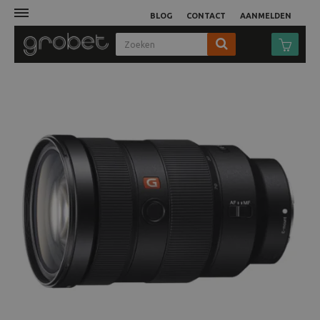
BLOG
CONTACT
AANMELDEN
Afdruk
Fotocamera
Objectieven
Video
Tassen
Statieven
Studio