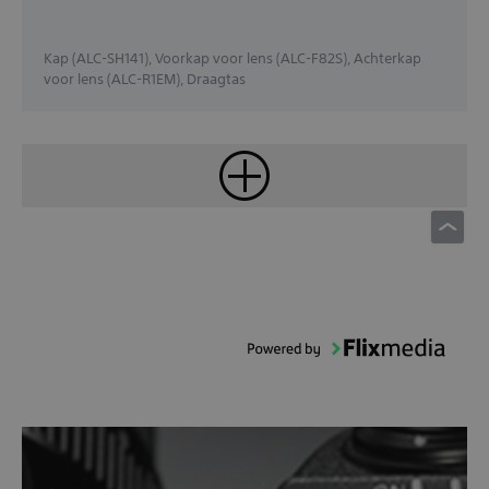
Kap (ALC-SH141), Voorkap voor lens (ALC-F82S), Achterkap
voor lens (ALC-R1EM), Draagtas