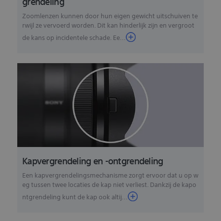
grendeling
Zoomlenzen kunnen door hun eigen gewicht uitschuiven te
rwijl ze vervoerd worden. Dit kan hinderlijk zijn en vergroot
de kans op incidentele schade. Ee...
Kapvergrendeling en -ontgrendeling
Een kapvergrendelingsmechanisme zorgt ervoor dat u op w
eg tussen twee locaties de kap niet verliest. Dankzij de kapo
ntgrendeling kunt de kap ook altij...