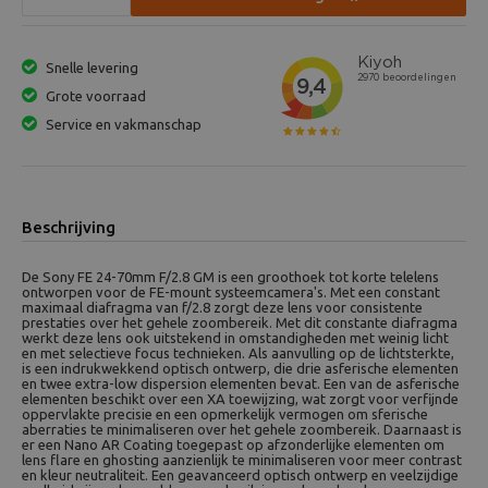
Snelle levering
Grote voorraad
Service en vakmanschap
Beschrijving
De Sony FE 24-70mm F/2.8 GM is een groothoek tot korte telelens
ontworpen voor de FE-mount systeemcamera's. Met een constant
maximaal diafragma van f/2.8 zorgt deze lens voor consistente
prestaties over het gehele zoombereik. Met dit constante diafragma
werkt deze lens ook uitstekend in omstandigheden met weinig licht
en met selectieve focus technieken. Als aanvulling op de lichtsterkte,
is een indrukwekkend optisch ontwerp, die drie asferische elementen
en twee extra-low dispersion elementen bevat. Een van de asferische
elementen beschikt over een XA toewijzing, wat zorgt voor verfijnde
oppervlakte precisie en een opmerkelijk vermogen om sferische
aberraties te minimaliseren over het gehele zoombereik. Daarnaast is
er een Nano AR Coating toegepast op afzonderlijke elementen om
lens flare en ghosting aanzienlijk te minimaliseren voor meer contrast
en kleur neutraliteit. Een geavanceerd optisch ontwerp en veelzijdige