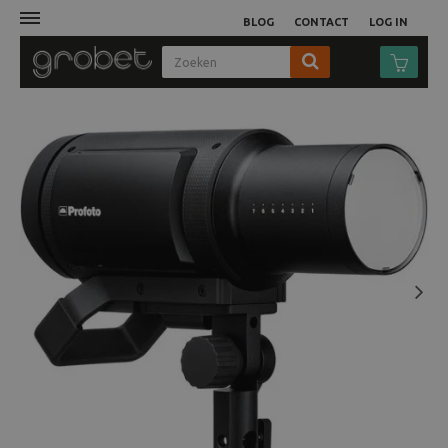
BLOG
CONTACT
LOG IN
Afdruk
Fotocamera
Objectieven
Video
Next
Tassen
Statieven
Studio