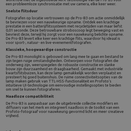
een probleemloze synchronisatie met uw camera, elke keer weer.
Snelste flitsduur
Fotografen op locatie vertrouwen op de Pro-B3 om actie onmiddellijk
te bevriezen voor een nauwkeurige opname. Ontdek een krachtige
prestatie in een batterijflitssysteem met recycletijden van maar liefst
0,01 seconde. Deze betrouwbare stroboscoop legt beweging vast en
bevriest deze, terwijl hij zorgt voor een nauwkeurig belichte opname.
De Pro-B3 levert elke keer een krachtige flits, waardoor hij ideaal is
voor sport-, natuur- en live-evenementfotografen.
Klassieke, hoogwaardige constructie
De Pro-B3 monolight is gebouwd om lang mee te gaan en bestand te
zijn tegen ruige omstandigheden. Ontworpen voor fotografen die
onderweg zijn, weerspiegelen de robuuste constructie en slanke
bouw zijn duurzaamheid en draagbaarheid. Gemaakt met industriële
kwartsflitsbuizen, kan deze lamp gemakkelijk worden verplaatst en
presteert hij goed buitenshuis. De ruime connectiviteitsopties van de
lamp maken gebruik van TTL-HSS-functionaliteit en Profoto's
intuïtieve UI-technologie om eenvoudige instellingsopties te bieden
om snel te kunnen fotograferen.
Naadloze compatibiliteit
De Pro-B3 is aanpasbaar aan de uitgebreide collectie modifiers en
diffusers van het merk en integreert naadloos in de toolkit van een
Profoto-fotograaf voor nauwkeurig gevormd licht en meer creatieve
vrijheid.