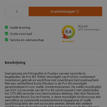
In winkelwagen
Snelle levering
Grote voorraad
Service en vakmanschap
Beschrijving
Snel genoeg om fotografen in fracties van een seconde te
begeleiden, de Pro-B3 750Ws Monolight van Profoto combineert
moeiteloos gebruik en workflow met onwrikbare betrouwbaarheid.
Met een verbluffend korte flitsduur is de Pro-B3 monolight
geoptimaliseerd voor snelle, momentopnamen. De snelle recyclingtijd
van 0,01-2,0 seconde van de Pro-B3 synchroniseert met sluitertijden
tot 1/75.000 seconde voor betrouwbare dekking. Met drie flitsmodi,
waaronder Boost, Eco en Freeze, is deze monolight stroboscoop een
aanvulling op spannende evenementenverslaggeving of snelle
sportfotografen die snel op locatie werken. Bereik een snellere
workflow met de ingebouwde AirX-technologie van de Pro-B3 voor