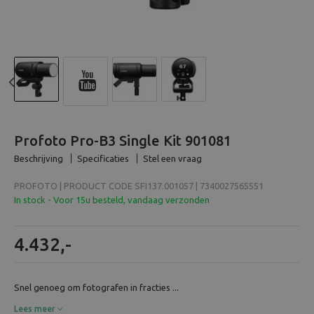
Beeld en bewerking
Verrekijker
Analoog
Previous
N
Huren
Profoto Pro-B3 Single Kit 901081
Beschrijving
Specificaties
Stel een vraag
PROFOTO | PRODUCT CODE SFI137.001057 | 7340027565551
In stock - Voor 15u besteld, vandaag verzonden
4.432,-
Snel genoeg om fotografen in fracties ...
Lees meer