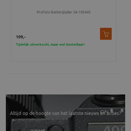
Profoto Batterijlader 5A 100445
109,-
495
Tijdelijk uitverkocht, maar wel bestelbaar!
Tijd
Altijd op de hoogte van het laatste nieuws en acties?