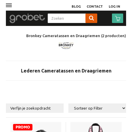
BLOG
CONTACT
LOG IN
Afdruk
Bronkey Cameratassen en Draagriemen
(2
producten
)
Fotocamera
Objectieven
Lederen Cameratassen en Draagriemen
Video
Tassen
Verfijn je zoekopdracht
Statieven
Studio