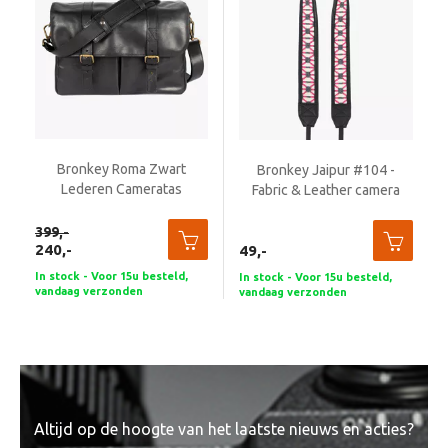
Beeld en bewerking
Verrekijker
Analoog
Bronkey Roma Zwart
Bronkey Jaipur #104 -
Huren
Lederen Cameratas
Fabric & Leather camera
strap
399,-
240,-
49,-
In stock - Voor 15u besteld,
In stock - Voor 15u besteld,
vandaag verzonden
vandaag verzonden
Altijd op de hoogte van het laatste nieuws en acties?