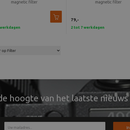
magnetic filter
magnetic filter
79,-
7 werkdagen
2 tot 7 werkdagen
 de hoogte van het laatste nieuws 
I