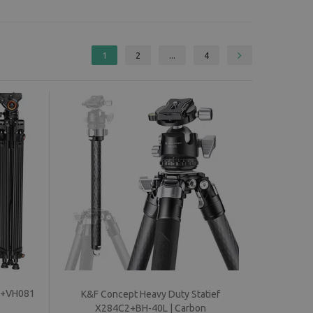
1
2
...
4
18+VH081
K&F Concept Heavy Duty Statief
X284C2+BH-40L | Carbon