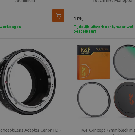
Aluminium
165cm met Monopod
179,-
7 werkdagen
Tijdelijk uitverkocht, maar wel
bestelbaar!
oncept Lens Adapter Canon FD -
K&F Concept 77mm black mis