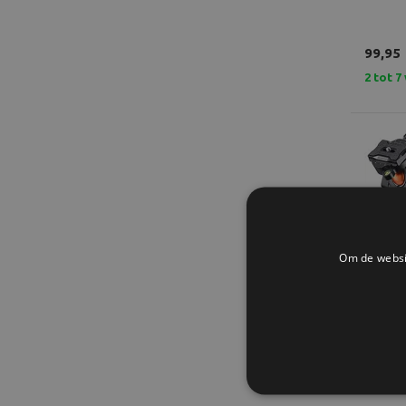
99,95
2 tot 
Om de websit
K&F C