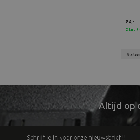
92,-
2 tot 
Altijd op
Schrijf je in voor onze nieuwsbrief!!