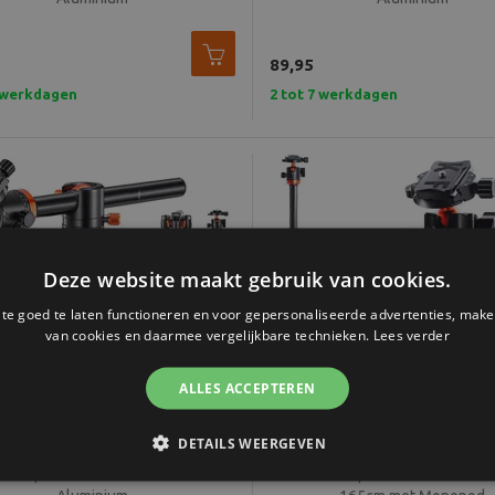
89,95
7 werkdagen
2 tot 7 werkdagen
Deze website maakt gebruik van cookies.
e goed te laten functioneren en voor gepersonaliseerde advertenties, make
van cookies en daarmee vergelijkbare technieken.
Lees verder
ALLES ACCEPTEREN
DETAILS WEERGEVEN
oncept Statief T254A4+BH-28L -
K&F Concept Carbon Statief 