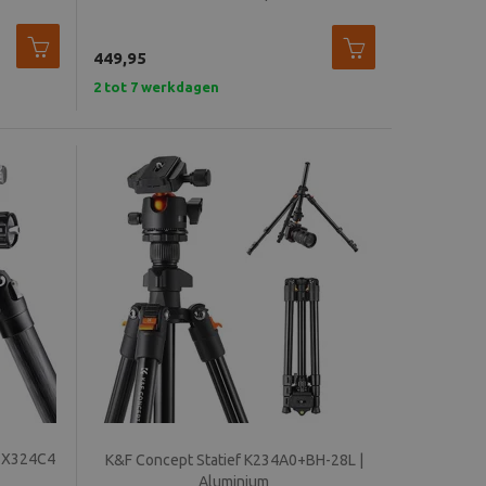
449,95
2 tot 7 werkdagen
f X324C4
K&F Concept Statief K234A0+BH-28L |
Aluminium