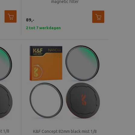
magnetic filter
89,-
2 tot 7 werkdagen
t 1/8
K&F Concept 82mm black mist 1/8