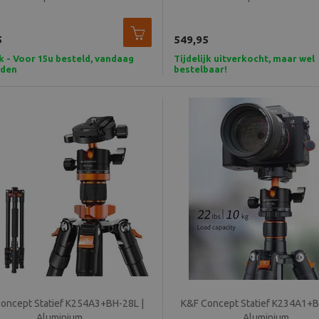
5
549,95
k - Voor 15u besteld, vandaag
Tijdelijk uitverkocht, maar wel
nden
bestelbaar!
oncept Statief K254A3+BH-28L |
K&F Concept Statief K234A1+B
Aluminium
Aluminium