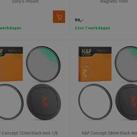
Sony E-Mount
magnetic filter
96,-
7 werkdagen
2 tot 7 werkdagen
 Concept 72mm black mist 1/8
K&F Concept 58mm black mis