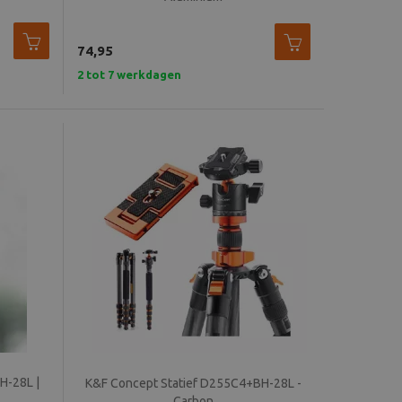
74,95
2 tot 7 werkdagen
H-28L |
K&F Concept Statief D255C4+BH-28L -
Carbon