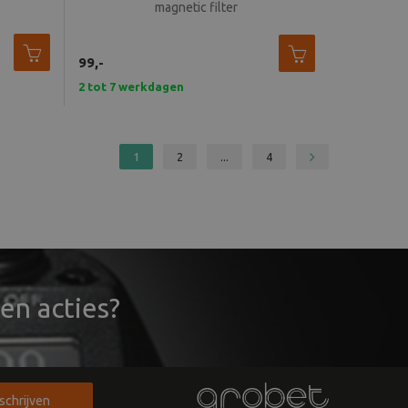
magnetic filter
99,-
2 tot 7 werkdagen
1
2
...
4
en acties?
nschrijven