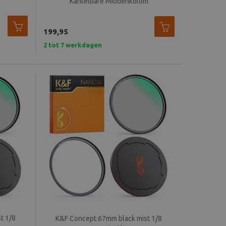
Kantelbare Middenkolom
199,95
2 tot 7 werkdagen
t 1/8
K&F Concept 67mm black mist 1/8