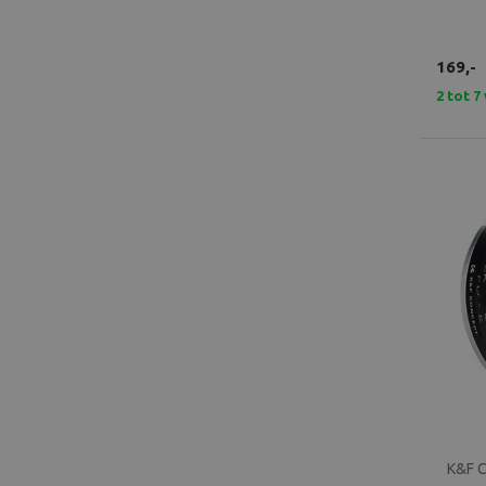
169,-
2 tot 
K&F C