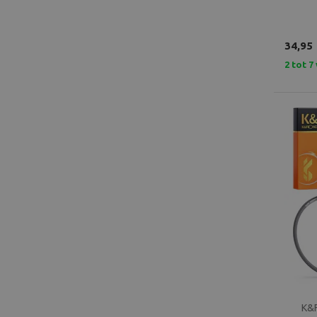
34,95
2 tot 
K&F