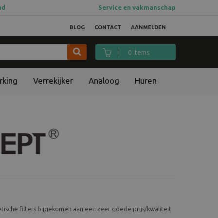
ad
Service en vakmanschap
BLOG
CONTACT
AANMELDEN
0 items
rking
Verrekijker
Analoog
Huren
tische filters bijgekomen aan een zeer goede prijs/kwaliteit