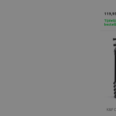
119,9
Tijdeli
bestel
K&F C