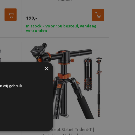
199,-
In stock - Voor 15u besteld, vandaag
verzonden
×
n wij gebruik
SA254C1
K&F Concept Statief Trident-T |