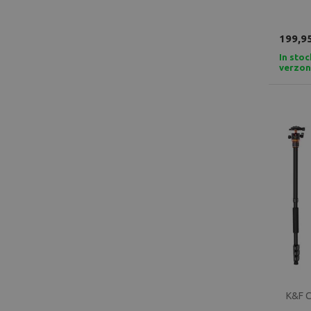
199,9
In stoc
verzo
K&F C