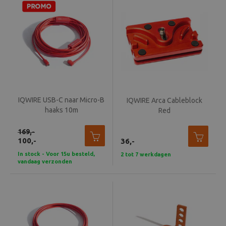
Beeld en bewerking
Verrekijker
Analoog
Huren
IQWIRE USB-C naar Micro-B
IQWIRE Arca Cableblock
haaks 10m
Red
169,-
100,-
36,-
In stock - Voor 15u besteld,
2 tot 7 werkdagen
vandaag verzonden