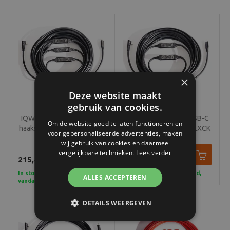
×
Deze website maakt
gebruik van cookies.
IQWIRE USB-C naar USB-C
IQWIRE USB-C naar USB-C
Om de website goed te laten functioneren en
haaks 15m CXRBON BLXCK
haaks 10m CXRBON BLXCK
voor gepersonaliseerde advertenties, maken
wij gebruik van cookies en daarmee
vergelijkbare technieken.
Lees verder
215,-
160,-
In stock - Voor 15u besteld,
In stock - Voor 15u besteld,
ALLES ACCEPTEREN
vandaag verzonden
vandaag verzonden
DETAILS WEERGEVEN