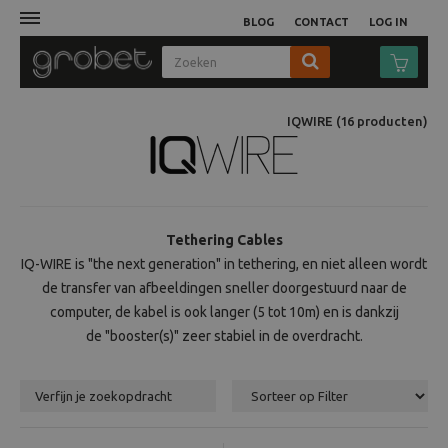
BLOG
CONTACT
LOG IN
Afdruk
IQWIRE
(16
producten
)
Fotocamera
Objectieven
Tethering Cables
IQ-WIRE is "the next generation" in tethering, en niet alleen wordt
Video
de transfer van afbeeldingen sneller doorgestuurd naar de
computer, de kabel is ook langer (5 tot 10m) en is dankzij
Tassen
de "booster(s)" zeer stabiel in de overdracht.
Statieven
Verfijn je zoekopdracht
Studio