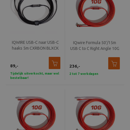
IQWIRE USB-C naar USB-C
IQwire Formula 50'/15m
haaks 5m CXRBON BLXCK
USB C to C Right Angle 10G
89,-
236,-
Tijdelijk uitverkocht, maar wel
2 tot 7 werkdagen
bestelbaar!