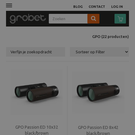
BLOG
CONTACT
LOG IN
Afdruk
GPO
(22
producten
)
Fotocamera
Verfijn je zoekopdracht
Objectieven
Video
Tassen
Statieven
Studio
GPO Passion ED 10x32
GPO Passion ED 8x42
black/brown
black/brown