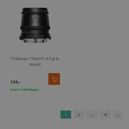
TTArtisan 17mm F1.4 Fuji X-
mount
139,-
2 tot 7 werkdagen
1
2
...
9