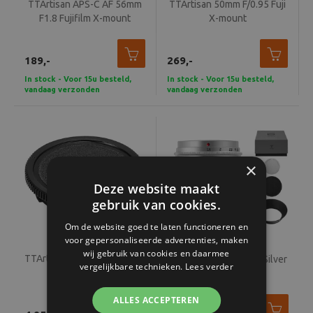
TTArtisan APS-C AF 56mm
TTArtisan 50mm F/0.95 Fuji
F1.8 Fujifilm X-mount
X-mount
189,-
269,-
In stock - Voor 15u besteld,
In stock - Voor 15u besteld,
vandaag verzonden
vandaag verzonden
×
Deze website maakt
gebruik van cookies.
Om de website goed te laten functioneren en
voor gepersonaliseerde advertenties, maken
wij gebruik van cookies en daarmee
TTArtisan Body Cap Leica M
TTArtisan 35mm F1.4 Silver
vergelijkbare technieken.
Lees verder
Black
Fuji X-mount
ALLES ACCEPTEREN