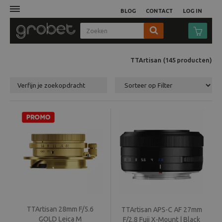
BLOG
CONTACT
LOG IN
Afdruk
TTArtisan
(145
producten
)
Fotocamera
Verfijn je zoekopdracht
Objectieven
Video
Tassen
Statieven
Studio
TTArtisan 28mm F/5.6
TTArtisan APS-C AF 27mm
GOLD Leica M
F/2.8 Fuji X-Mount | Black