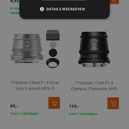
4,95
89,-
In stock - Voor 15u besteld,
DETAILS WEERGEVEN
2 tot 7 werkdagen
vandaag verzonden
TTArtisan 35mm F1.4 Silver
TTArtisan 17mm F1.4
Sony E-mount (APS-C)
Olympus / Panasonic M43
89,-
159,-
2 tot 7 werkdagen
2 tot 7 werkdagen