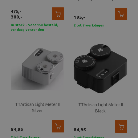
Beeld en bewerking
475,-
380,-
195,-
Verrekijker
In stock - Voor 15u besteld,
2 tot 7 werkdagen
vandaag verzonden
Analoog
Huren
TTArtisan Light Meter II
TTArtisan Light Meter II
Silver
Black
84,95
84,95
2 tot 7 werkdagen
2 tot 7 werkdagen