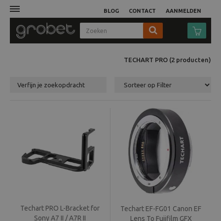
BLOG
CONTACT
AANMELDEN
Afdruk
TECHART PRO
(2
producten
)
Fotocamera
Verfijn je zoekopdracht
Objectieven
Video
Tassen
Statieven
Studio
Techart PRO L-Bracket for
Techart EF-FG01 Canon EF
Sony A7 II / A7R II
Lens To Fujifilm GFX