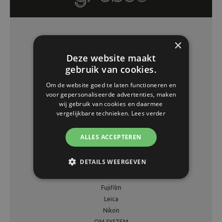
×
Assortiment
Deze website maakt
Fotocamera
gebruik van cookies.
Tassen
Videocamera
Om de website goed te laten functioneren en
Printers - Beeld & Toebehoren
voor gepersonaliseerde advertenties, maken
wij gebruik van cookies en daarmee
Studio & Toebehoren
vergelijkbare technieken.
Lees verder
Analoge Fotografie
Verrekijkers
ALLES ACCEPTEREN
Statieven
DETAILS WEERGEVEN
Merken
Canon
Fujifilm
Leica
Nikon
OM SYSTEM