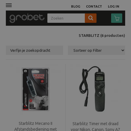
BLOG
CONTACT
LOG IN
Afdruk
STARBLITZ
(6
producten
)
Fotocamera
Verfijn je zoekopdracht
Objectieven
Video
Tassen
Statieven
Studio
Starblitz Mecano II
Starblitz Timer met draad
Afstandsbediening met
voor Nikon, Canon, Sony A7