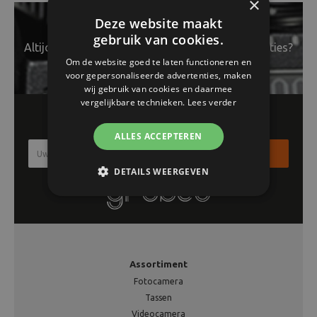
×
Deze website maakt
gebruik van cookies.
Altijd op de hoogte van het laatste nieuws en acties?
Om de website goed te laten functioneren en
voor gepersonaliseerde advertenties, maken
wij gebruik van cookies en daarmee
vergelijkbare technieken.
Lees verder
Schrijf je in voor onze nieuwsbrief!!
ALLES ACCEPTEREN
Inschrijven
DETAILS WEERGEVEN
Assortiment
Fotocamera
Tassen
Videocamera