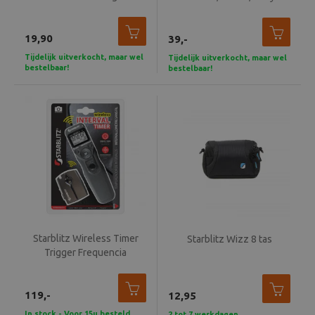
draad
series
Beeld en bewerking
19,90
39,-
Verrekijker
Tijdelijk uitverkocht, maar wel
Tijdelijk uitverkocht, maar wel
bestelbaar!
bestelbaar!
Analoog
Huren
Starblitz Wireless Timer
Starblitz Wizz 8 tas
Trigger Frequencia
119,-
12,95
In stock - Voor 15u besteld,
2 tot 7 werkdagen