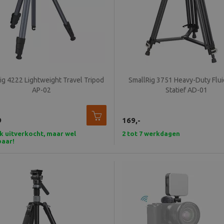
ig 4222 Lightweight Travel Tripod
SmallRig 3751 Heavy-Duty Flu
AP-02
Statief AD-01
9
169,-
jk uitverkocht, maar wel
2 tot 7 werkdagen
baar!