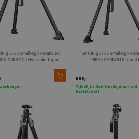
lRig 5756 SmallRig x Potato Jet
SmallRig 5755 SmallRig x Pota
BEX CARBON II Hydraulic Tripod
TRIBEX CARBON II Tripod K
0
889,-
7 werkdagen
Tijdelijk uitverkocht, maar wel
bestelbaar!