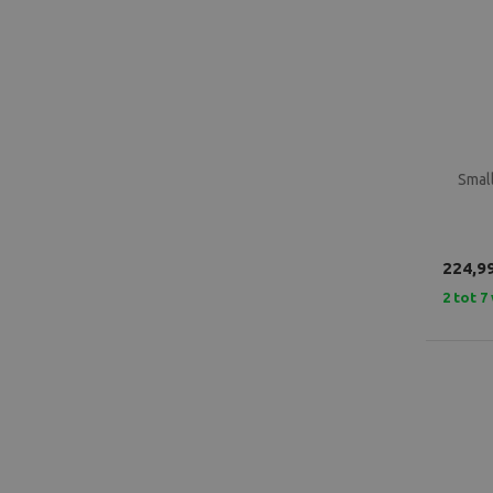
Small
224,9
2 tot 