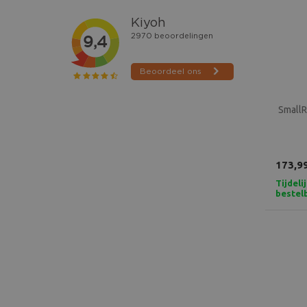
SmallR
173,9
Tijdeli
bestel