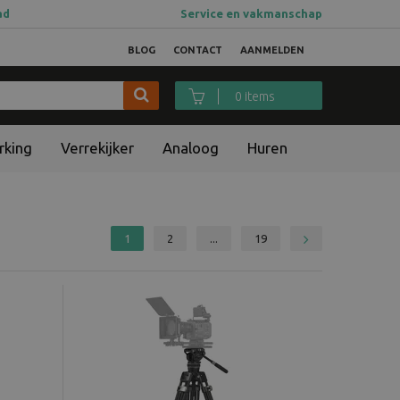
ad
Service en vakmanschap
BLOG
CONTACT
AANMELDEN
0 items
rking
Verrekijker
Analoog
Huren
1
2
...
19