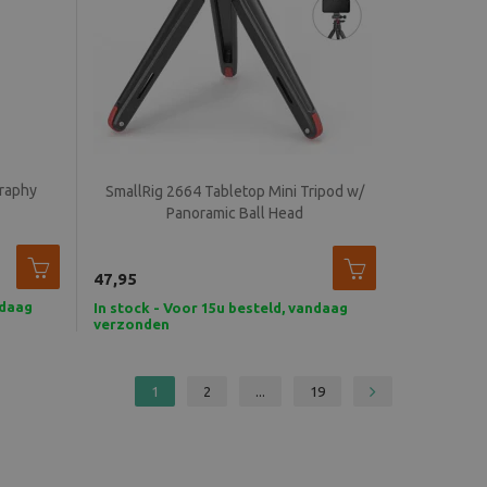
graphy
SmallRig 2664 Tabletop Mini Tripod w/
Panoramic Ball Head
47,95
ndaag
In stock - Voor 15u besteld, vandaag
verzonden
1
2
...
19