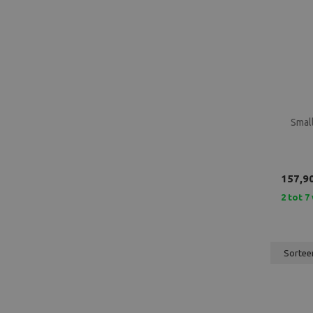
Smal
157,9
2 tot 