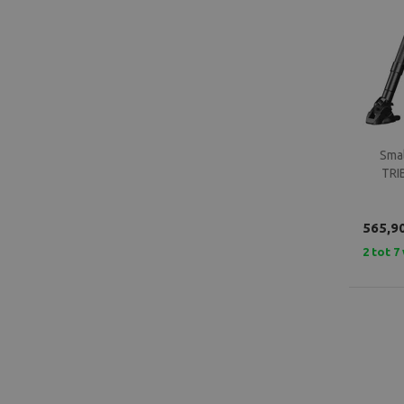
Smal
TRI
565,9
2 tot 