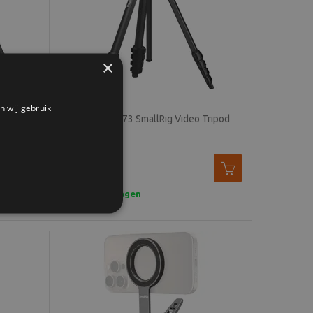
×
n wij gebruik
to Jet
SmallRig 5473 SmallRig Video Tripod
od
36,90
2 tot 7 werkdagen