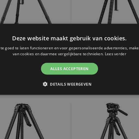
Deze website maakt gebruik van cookies.
e goed te laten functioneren en voor gepersonaliseerde advertenties, make
lRig 4858 SmallRig x Potato Jet
SmallRig 5305 SmallRig x Pota
van cookies en daarmee vergelijkbare technieken.
Lees verder
X Hydraulic Carbon Fiber Tripod
TRIBEX SE Hydraulic Trip
(zonder kop)
ALLES ACCEPTEREN
0
452,90
DETAILS WEERGEVEN
jk uitverkocht, maar wel
2 tot 7 werkdagen
baar!