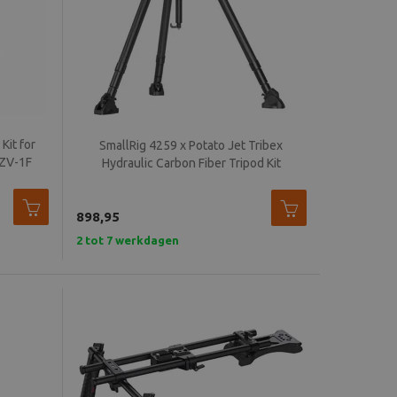
Kit for
SmallRig 4259 x Potato Jet Tribex
 ZV-1F
Hydraulic Carbon Fiber Tripod Kit
898,95
2 tot 7 werkdagen