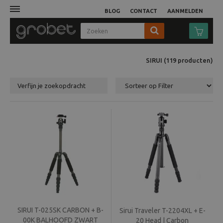
BLOG
CONTACT
AANMELDEN
Afdruk
SIRUI
(119
producten
)
Fotocamera
Verfijn je zoekopdracht
Objectieven
Video
Tassen
Statieven
SIRUI T-025SK CARBON + B-
Studio
Sirui Traveler T-2204XL + E-
00K BALHOOFD ZWART
20 Head | Carbon