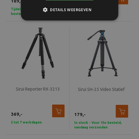
189,95
295,-
Tijdelijk uitverkocht, maar wel
DETAILS WEERGEVEN
2 tot 7 werkdagen
bestelbaar!
Sirui Reporter RX-3213
Sirui SH-25 Video Statief
369,-
179,-
2 tot 7 werkdagen
In stock - Voor 15u besteld,
vandaag verzonden