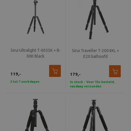
Sirui Ultralight T-005SK + B-
Sirui Traveller T-2004XL +
00K Black
E20 balhoofd
119,-
179,-
2 tot 7 werkdagen
In stock - Voor 15u besteld,
vandaag verzonden