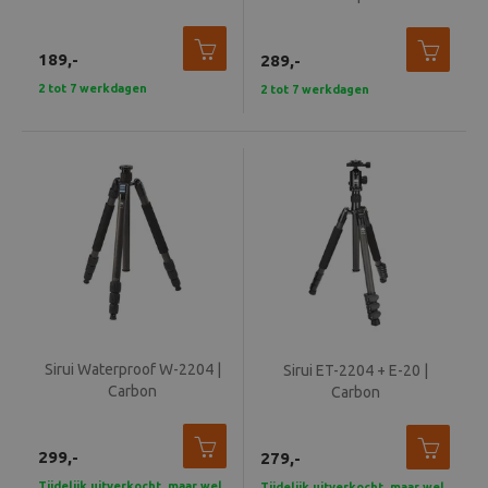
Beeld en bewerking
189,-
289,-
Verrekijker
2 tot 7 werkdagen
2 tot 7 werkdagen
Analoog
Huren
Sirui Waterproof W-2204 |
Sirui ET-2204 + E-20 |
Carbon
Carbon
299,-
279,-
Tijdelijk uitverkocht, maar wel
Tijdelijk uitverkocht, maar wel