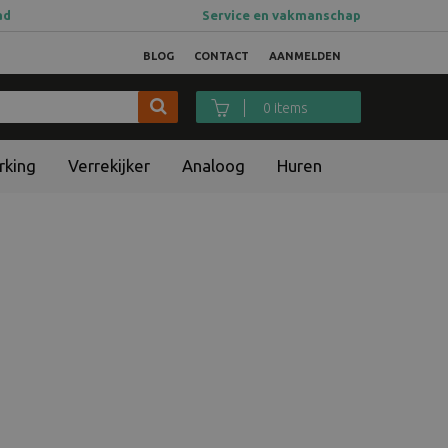
ad
Service en vakmanschap
BLOG
CONTACT
AANMELDEN
0 items
rking
Verrekijker
Analoog
Huren