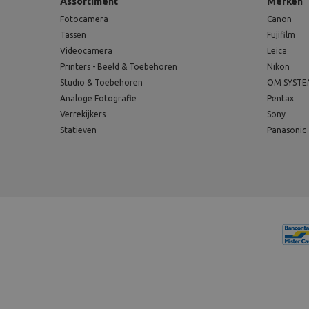
Assortiment
Merken
Fotocamera
Canon
Tassen
Fujifilm
Videocamera
Leica
Printers - Beeld & Toebehoren
Nikon
Studio & Toebehoren
OM SYST
Analoge Fotografie
Pentax
Verrekijkers
Sony
Statieven
Panasonic