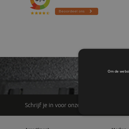
Om de websit
Altijd op
Schrijf je in voor onze nieuwsbrief!!