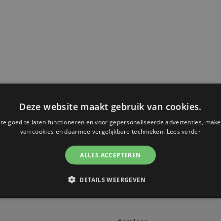
Deze website maakt gebruik van cookies.
e goed te laten functioneren en voor gepersonaliseerde advertenties, make
 de hoogte van het laatste nieuws 
van cookies en daarmee vergelijkbare technieken.
Lees verder
ALLES ACCEPTEREN
DETAILS WEERGEVEN
I