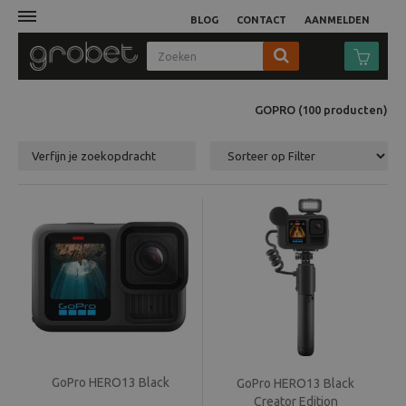
BLOG
CONTACT
AANMELDEN
Afdruk
GOPRO
(100
producten
)
Fotocamera
Verfijn je zoekopdracht
Objectieven
Video
Tassen
Statieven
Studio
GoPro HERO13 Black
GoPro HERO13 Black
Creator Edition