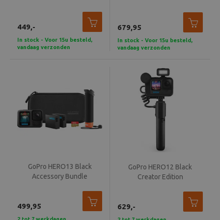
Beeld en bewerking
449,-
679,95
Verrekijker
In stock - Voor 15u besteld,
In stock - Voor 15u besteld,
vandaag verzonden
vandaag verzonden
Analoog
Huren
GoPro HERO13 Black
GoPro HERO12 Black
Accessory Bundle
Creator Edition
499,95
629,-
2 tot 7 werkdagen
2 tot 7 werkdagen