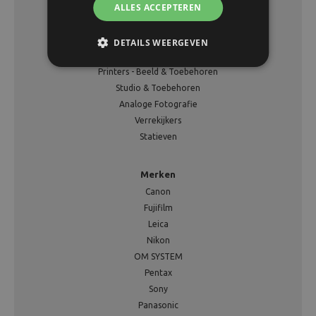
Assortiment
ALLES ACCEPTEREN
Fotocamera
Tassen
DETAILS WEERGEVEN
Videocamera
Printers - Beeld & Toebehoren
Studio & Toebehoren
Analoge Fotografie
Verrekijkers
Statieven
Merken
Canon
Fujifilm
Leica
Nikon
OM SYSTEM
Pentax
Sony
Panasonic