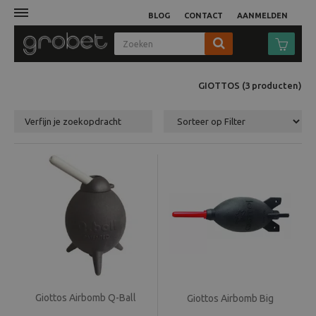
BLOG
CONTACT
AANMELDEN
Afdruk
GIOTTOS
(3
producten
)
Fotocamera
Verfijn je zoekopdracht
Objectieven
Video
Tassen
Statieven
Studio
Giottos Airbomb Q-Ball
Giottos Airbomb Big