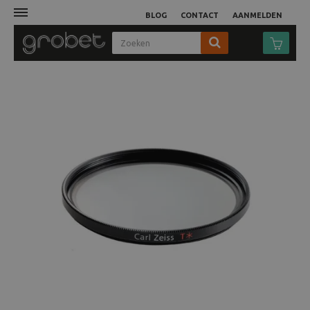
BLOG
CONTACT
AANMELDEN
Afdruk
Fotocamera
Objectieven
Video
Tassen
Statieven
Studio