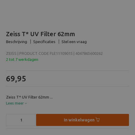
Beeld en bewerking
Verrekijker
Zeiss T* UV Filter 62mm
Analoog
Beschrijving
Specificaties
Stel een vraag
ZEISS | PRODUCT CODE FLE11109015 | 4047865600262
Huren
2 tot 7 werkdagen
69,95
Zeiss T* UV Filter 62mm ...
Lees meer
In winkelwagen