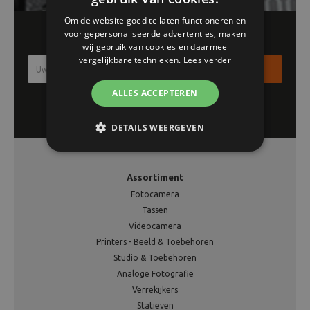
Om de website goed te laten functioneren en
Schrijf je in voor onze nieuwsbrief!!
voor gepersonaliseerde advertenties, maken
wij gebruik van cookies en daarmee
vergelijkbare technieken.
Lees verder
Inschrijven
ALLES ACCEPTEREN
DETAILS WEERGEVEN
Assortiment
Fotocamera
Tassen
Videocamera
Printers - Beeld & Toebehoren
Studio & Toebehoren
Analoge Fotografie
Verrekijkers
Statieven