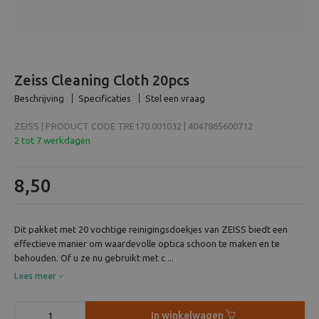
Beeld en bewerking
Verrekijker
Zeiss Cleaning Cloth 20pcs
Analoog
Beschrijving
Specificaties
Stel een vraag
ZEISS | PRODUCT CODE TRE170.001032 | 4047865600712
Huren
2 tot 7 werkdagen
8,50
Dit pakket met 20 vochtige reinigingsdoekjes van ZEISS biedt een
effectieve manier om waardevolle optica schoon te maken en te
behouden. Of u ze nu gebruikt met c ...
Lees meer
In winkelwagen