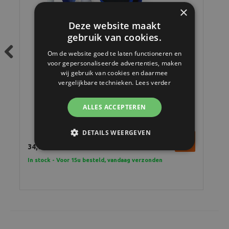
×
Deze website maakt
gebruik van cookies.
Om de website goed te laten functioneren en
voor gepersonaliseerde advertenties, maken
Previous
wij gebruik van cookies en daarmee
vergelijkbare technieken.
Lees verder
Zeiss Lens Cleaning Kit
ALLES ACCEPTEREN
DETAILS WEERGEVEN
34,95
In stock - Voor 15u besteld, vandaag verzonden