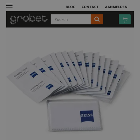
BLOG
CONTACT
AANMELDEN
Afdruk
Fotocamera
Objectieven
Video
Tassen
Statieven
Studio