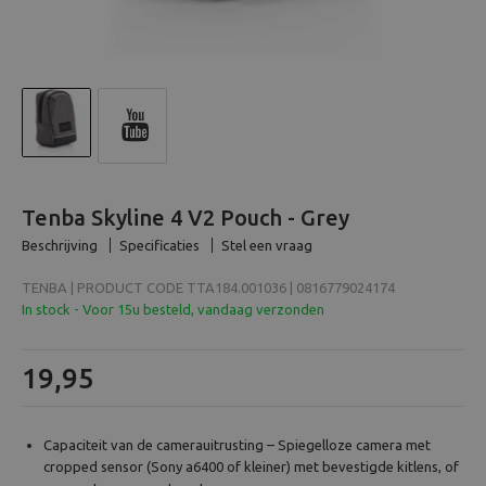
Beeld en bewerking
Verrekijker
Analoog
Huren
Tenba Skyline 4 V2 Pouch - Grey
Beschrijving
Specificaties
Stel een vraag
TENBA | PRODUCT CODE TTA184.001036 | 0816779024174
In stock - Voor 15u besteld, vandaag verzonden
19,95
Capaciteit van de camerauitrusting – Spiegelloze camera met
cropped sensor (Sony a6400 of kleiner) met bevestigde kitlens, of