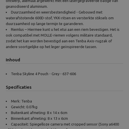
ontwerp, allemaal afgewerkt met een lasergegraveerde badge van
geanodiseerd aluminium.
Duurzaamheid en weersbestendigheid - Gebouwd met
waterafstotende 600D-stof, YKK-ritsen en versterkte stiksels om
duurzaamheid op lange termijn te garanderen.
Riemlus – Hiermee kunt u het etui aan een riem bevestigen. Het is
ook compatibel met MOLLE-riemen volgens militaire standaard,
zodat het kan worden bevestigd aan een Tenba Axis-rugzak of
andere soortgelijke op het leger geïnspireerde tassen.
Inhoud
Tenba Skyline 4 Pouch - Grey - 637-606
Specificaties
Merk: Tenba
Gewicht: 0.07kg
Buitenkant afmeting: 8 x 14 x 6cm
Binnenkant afmeting: 8 x 13 x 6cm
Capaciteit: Spiegelloze camera met cropped sensor (Sony a6400