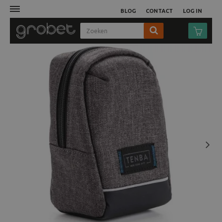
BLOG
CONTACT
LOG IN
Afdruk
Fotocamera
Objectieven
Video
Next
Tassen
Statieven
Studio