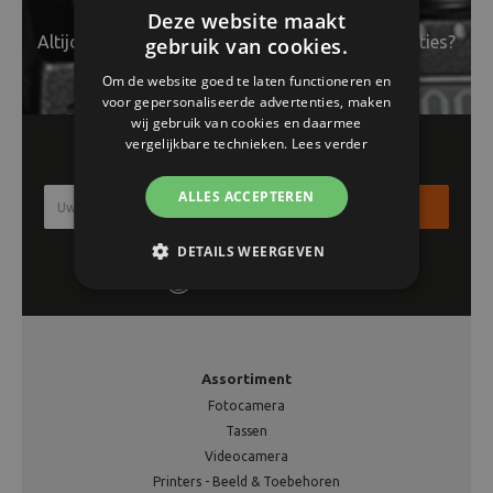
Deze website maakt
Altijd op de hoogte van het laatste nieuws en acties?
gebruik van cookies.
Om de website goed te laten functioneren en
voor gepersonaliseerde advertenties, maken
wij gebruik van cookies en daarmee
vergelijkbare technieken.
Lees verder
Schrijf je in voor onze nieuwsbrief!!
ALLES ACCEPTEREN
Inschrijven
DETAILS WEERGEVEN
Assortiment
Fotocamera
Tassen
Videocamera
Printers - Beeld & Toebehoren