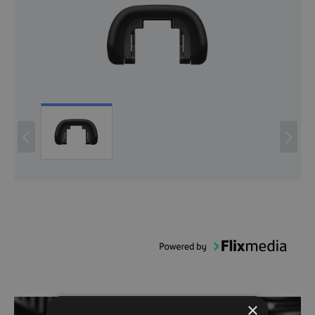
‹
›
×