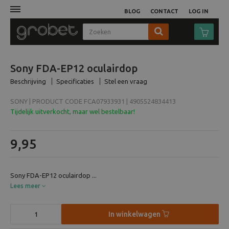
BLOG
CONTACT
LOG IN
Afdruk
Sony FDA-EP12 oculairdop
Beschrijving
Specificaties
Stel een vraag
Fotocamera
SONY | PRODUCT CODE FCA07933931 | 4905524834413
Objectieven
Tijdelijk uitverkocht, maar wel bestelbaar!
Video
9,95
Tassen
Sony FDA-EP12 oculairdop ...
Lees meer
Statieven
In winkelwagen
Studio