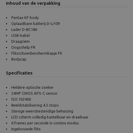
Inhoud van de verpakking
Pentax KF body
Oplaadbare batterij D-Li109
Lader D-BC186
USB-kabel
Draagriem
Oogschelp FR
Flitsschoenbeschermkapje FK
Bodycap
Specificaties
Heldere optische zoeker
24MP CMOS APS-C sensor
ISO 102400
Beeldstabilisering 4.5 stops
Stevige weersbestendige behuizing
LCD scherm volledig kantelbaar en draaibaar
6 frames per seconde in continu modus
Ingebouwde flits