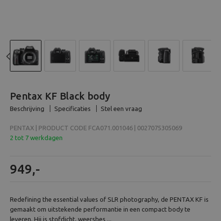
Beeld en bewerking
Verrekijker
Analoog
Previous
N
Huren
Pentax KF Black body
Beschrijving
Specificaties
Stel een vraag
PENTAX | PRODUCT CODE FCA071.001046 | 0027075305069
2 tot 7 werkdagen
949,-
Redefining the essential values of SLR photography, de PENTAX KF is
gemaakt om uitstekende performantie in een compact body te
leveren. Hij is stofdicht, weersbes ...