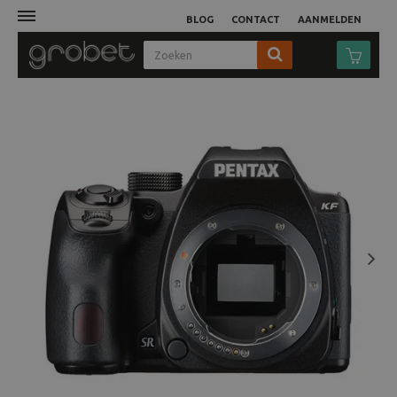
BLOG
CONTACT
AANMELDEN
Afdruk
Fotocamera
Objectieven
Video
Next
Tassen
Statieven
Studio