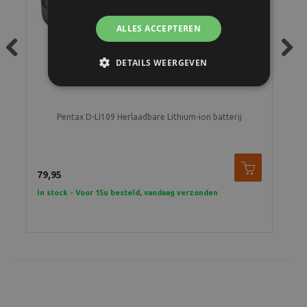
ALLES ACCEPTEREN
DETAILS WEERGEVEN
Previous
Next
Pentax D-LI109 Herlaadbare Lithium-ion batterij
Pen
79,95
29,
In stock - Voor 15u besteld, vandaag verzonden
Tijd