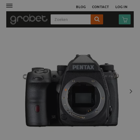
BLOG
CONTACT
LOG IN
Afdruk
Fotocamera
Objectieven
Video
Next
Tassen
Statieven
Studio