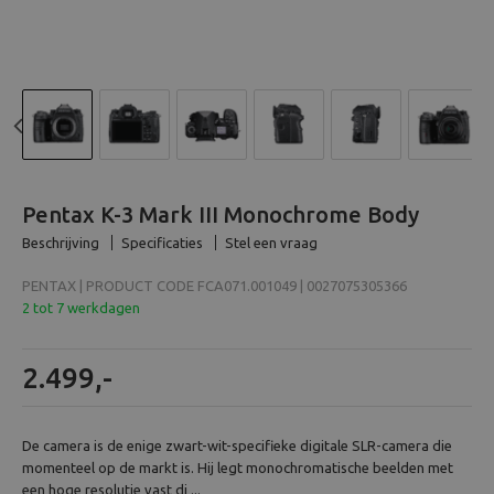
Beeld en bewerking
Verrekijker
Analoog
Previous
N
Huren
Pentax K-3 Mark III Monochrome Body
Beschrijving
Specificaties
Stel een vraag
PENTAX | PRODUCT CODE FCA071.001049 | 0027075305366
2 tot 7 werkdagen
2.499,-
De camera is de enige zwart-wit-specifieke digitale SLR-camera die
momenteel op de markt is. Hij legt monochromatische beelden met
een hoge resolutie vast di ...