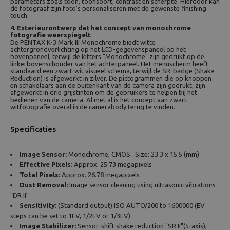
parameters zoals toon, toonsoort, contrast en scherpte. Hierdoor kan
de fotograaf zijn foto's personaliseren met de gewenste finishing
touch.
4. Exterieurontwerp dat het concept van monochrome
fotografie weerspiegelt
De PENTAX K-3 Mark III Monochrome biedt witte
achtergrondverlichting op het LCD-gegevenspaneel op het
bovenpaneel, terwijl de letters "Monochrome" zijn gedrukt op de
linkerbovenschouder van het achterpaneel. Het menuscherm heeft
standaard een zwart-wit visueel schema, terwijl de SR-badge (Shake
Reduction) is afgewerkt in zilver. De pictogrammen die op knoppen
en schakelaars aan de buitenkant van de camera zijn gedrukt, zijn
afgewerkt in drie grijstinten om de gebruikers te helpen bij het
bedienen van de camera. Al met al is het concept van zwart-
witfotografie overal in de camerabody terug te vinden.
Specificaties
Image Sensor:
Monochrome, CMOS. Size: 23.3 x 15.5 (mm)
Effective Pixels:
Approx. 25.73 megapixels
Total Pixels:
Approx. 26.78 megapixels
Dust Removal:
Image sensor cleaning using ultrasonic vibrations
"DR II"
Sensitivity:
(Standard output) ISO AUTO/200 to 1600000 (EV
steps can be set to 1EV, 1/2EV or 1/3EV)
Image Stabilizer:
Sensor-shift shake reduction "SR II"(5-axis),