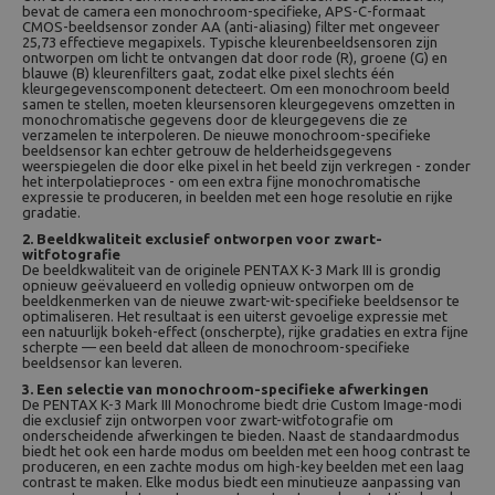
bevat de camera een monochroom-specifieke, APS-C-formaat
CMOS-beeldsensor zonder AA (anti-aliasing) filter met ongeveer
25,73 effectieve megapixels. Typische kleurenbeeldsensoren zijn
ontworpen om licht te ontvangen dat door rode (R), groene (G) en
blauwe (B) kleurenfilters gaat, zodat elke pixel slechts één
kleurgegevenscomponent detecteert. Om een ​​monochroom beeld
samen te stellen, moeten kleursensoren kleurgegevens omzetten in
monochromatische gegevens door de kleurgegevens die ze
verzamelen te interpoleren. De nieuwe monochroom-specifieke
beeldsensor kan echter getrouw de helderheidsgegevens
weerspiegelen die door elke pixel in het beeld zijn verkregen - zonder
het interpolatieproces - om een ​​extra fijne monochromatische
expressie te produceren, in beelden met een hoge resolutie en rijke
gradatie.
2. Beeldkwaliteit exclusief ontworpen voor zwart-
witfotografie
De beeldkwaliteit van de originele PENTAX K-3 Mark III is grondig
opnieuw geëvalueerd en volledig opnieuw ontworpen om de
beeldkenmerken van de nieuwe zwart-wit-specifieke beeldsensor te
optimaliseren. Het resultaat is een uiterst gevoelige expressie met
een natuurlijk bokeh-effect (onscherpte), rijke gradaties en extra fijne
scherpte — een beeld dat alleen de monochroom-specifieke
beeldsensor kan leveren.
3. Een selectie van monochroom-specifieke afwerkingen
De PENTAX K-3 Mark III Monochrome biedt drie Custom Image-modi
die exclusief zijn ontworpen voor zwart-witfotografie om
onderscheidende afwerkingen te bieden. Naast de standaardmodus
biedt het ook een harde modus om beelden met een hoog contrast te
produceren, en een zachte modus om high-key beelden met een laag
contrast te maken. Elke modus biedt een minutieuze aanpassing van