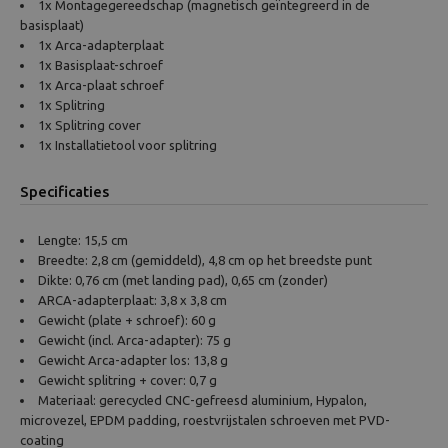
1x Montagegereedschap (magnetisch geïntegreerd in de
basisplaat)
1x Arca-adapterplaat
1x Basisplaat-schroef
1x Arca-plaat schroef
1x Splitring
1x Splitring cover
1x Installatietool voor splitring
Specificaties
Lengte: 15,5 cm
Breedte: 2,8 cm (gemiddeld), 4,8 cm op het breedste punt
Dikte: 0,76 cm (met landing pad), 0,65 cm (zonder)
ARCA-adapterplaat: 3,8 x 3,8 cm
Gewicht (plate + schroef): 60 g
Gewicht (incl. Arca-adapter): 75 g
Gewicht Arca-adapter los: 13,8 g
Gewicht splitring + cover: 0,7 g
Materiaal: gerecycled CNC-gefreesd aluminium, Hypalon,
microvezel, EPDM padding, roestvrijstalen schroeven met PVD-
coating