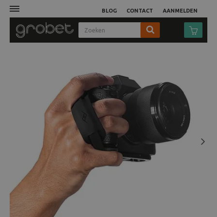
BLOG
CONTACT
AANMELDEN
Afdruk
Fotocamera
Objectieven
Video
Next
Tassen
Statieven
Studio