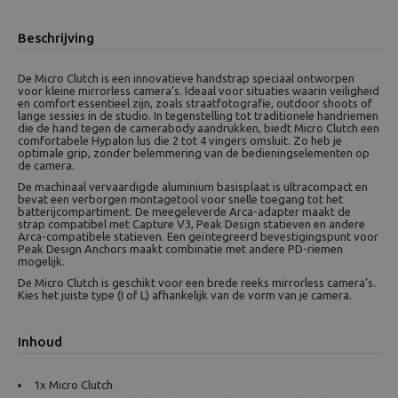
Beschrijving
De Micro Clutch is een innovatieve handstrap speciaal ontworpen
voor kleine mirrorless camera’s. Ideaal voor situaties waarin veiligheid
en comfort essentieel zijn, zoals straatfotografie, outdoor shoots of
lange sessies in de studio. In tegenstelling tot traditionele handriemen
die de hand tegen de camerabody aandrukken, biedt Micro Clutch een
comfortabele Hypalon lus die 2 tot 4 vingers omsluit. Zo heb je
optimale grip, zonder belemmering van de bedieningselementen op
de camera.
De machinaal vervaardigde aluminium basisplaat is ultracompact en
bevat een verborgen montagetool voor snelle toegang tot het
batterijcompartiment. De meegeleverde Arca-adapter maakt de
strap compatibel met Capture V3, Peak Design statieven en andere
Arca-compatibele statieven. Een geïntegreerd bevestigingspunt voor
Peak Design Anchors maakt combinatie met andere PD-riemen
mogelijk.
De Micro Clutch is geschikt voor een brede reeks mirrorless camera’s.
Kies het juiste type (I of L) afhankelijk van de vorm van je camera.
Inhoud
1x Micro Clutch