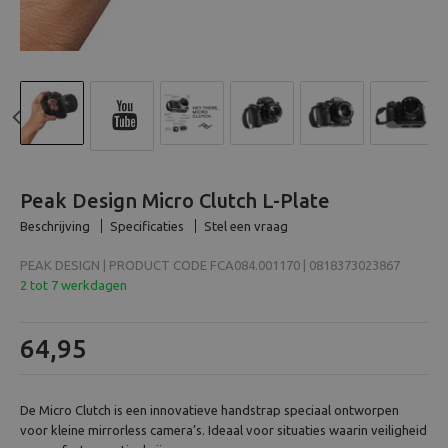
Beeld en bewerking
Verrekijker
Analoog
Previous
N
Huren
Peak Design Micro Clutch L-Plate
Beschrijving
Specificaties
Stel een vraag
PEAK DESIGN | PRODUCT CODE FCA084.001170 | 0818373023867
2 tot 7 werkdagen
64,95
De Micro Clutch is een innovatieve handstrap speciaal ontworpen
voor kleine mirrorless camera’s. Ideaal voor situaties waarin veiligheid