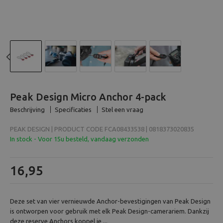
Beeld en bewerking
Verrekijker
Analoog
Previous
N
Huren
Peak Design Micro Anchor 4-pack
Beschrijving
Specificaties
Stel een vraag
PEAK DESIGN | PRODUCT CODE FCA08433538 | 0818373020835
In stock - Voor 15u besteld, vandaag verzonden
16,95
Deze set van vier vernieuwde Anchor-bevestigingen van Peak Design
is ontworpen voor gebruik met elk Peak Design-camerariem. Dankzij
deze reserve Anchors koppel je ...