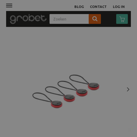
BLOG
CONTACT
LOG IN
Afdruk
Fotocamera
Objectieven
Video
Next
Tassen
Statieven
Studio