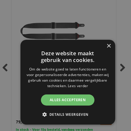
×
Deze website maakt
gebruik van cookies.
Om de website goed te laten functioneren en
voor gepersonaliseerde advertenties, maken wij
Previous
Next
gebruik van cookies en daarmee vergelijkbare
technieken.
Lees verder
Peak Design Slide Black
ALLES ACCEPTEREN
DETAILS WEERGEVEN
79,95
69,
In stock - Voor 15u besteld, vandaag verzonden
In 